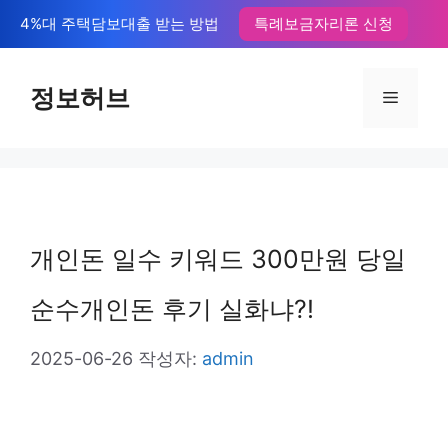
컨
4%대 주택담보대출 받는 방법
특례보금자리론 신청
텐
츠
정보허브
메
로
뉴
건
너
뛰
개인돈 일수 키워드 300만원 당일
기
순수개인돈 후기 실화냐?!
2025-06-26
작성자:
admin