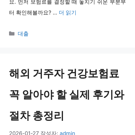
요. 먼저 보험료를 결정할 때 놓치기 쉬운 부분부
터 확인해볼까요? …
더 읽기
카
대출
테
고
리
해외 거주자 건강보험료
꼭 알아야 할 실제 후기와
절차 총정리
2026-01-27
작성자:
admin