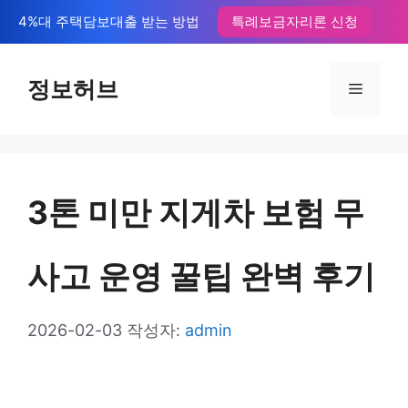
컨
4%대 주택담보대출 받는 방법
특례보금자리론 신청
텐
츠
정보허브
메
로
뉴
건
너
3톤 미만 지게차 보험 무
뛰
기
사고 운영 꿀팁 완벽 후기
2026-02-03
작성자:
admin