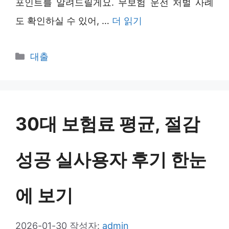
포인트를 알려드릴게요. 무보험 운전 처벌 사례
도 확인하실 수 있어, …
더 읽기
카
대출
테
고
리
30대 보험료 평균, 절감
성공 실사용자 후기 한눈
에 보기
2026-01-30
작성자:
admin