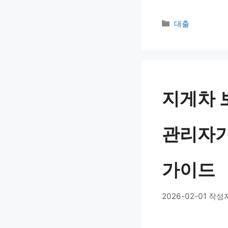
카
대출
테
고
리
지게차 
관리자가
가이드
2026-02-01
작성