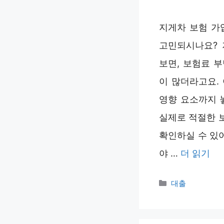
지게차 보험 가
고민되시나요? 
보면, 보험료 
이 많더라고요.
영향 요소까지 
실제로 적절한 
확인하실 수 있어
야 …
더 읽기
카
대출
테
고
리