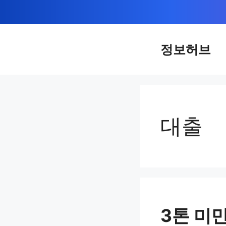
컨
텐
츠
정보허브
로
건
너
뛰
대출
기
3톤 미