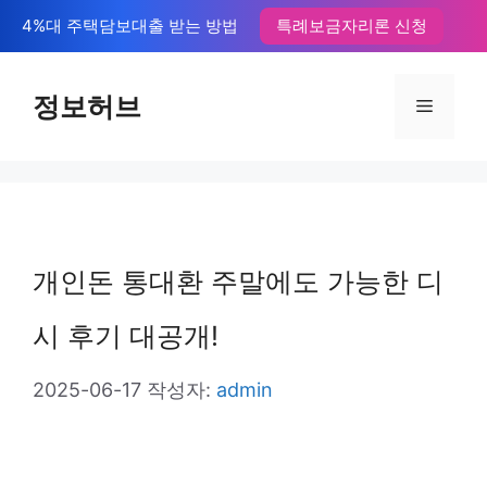
컨
4%대 주택담보대출 받는 방법
특례보금자리론 신청
텐
츠
정보허브
메
로
뉴
건
너
뛰
개인돈 통대환 주말에도 가능한 디
기
시 후기 대공개!
2025-06-17
작성자:
admin