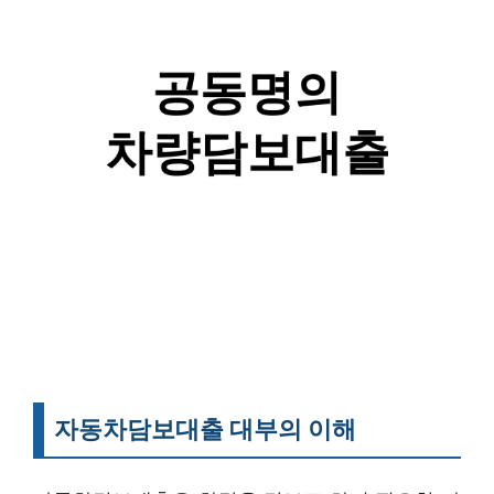
자동차담보대출 대부의 이해