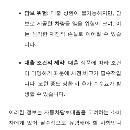
담보 위험
: 대출 상환이 불가능해지면, 담
보로 제공한 차량을 잃을 위험이 크며, 이
는 심각한 재정적 손실로 이어질 수 있습
니다.
대출 조건의 제약
: 대출 상품에 따라 조건
이 다양하기 때문에 사전 비교가 필수적입
니다. 또한 중도 상환 시 추가 수수료가 발
생할 수 있습니다.
이러한 정보는 자동차담보대출을 고려하는 소비
자에게 있어 필수적으로 유념해야 할 사항입니