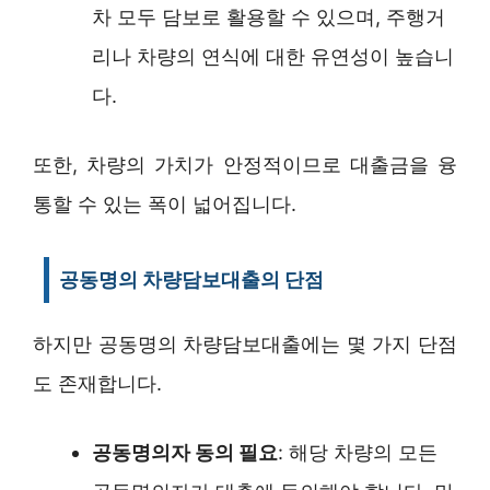
차 모두 담보로 활용할 수 있으며, 주행거
리나 차량의 연식에 대한 유연성이 높습니
다.
또한, 차량의 가치가 안정적이므로 대출금을 융
통할 수 있는 폭이 넓어집니다.
공동명의 차량담보대출의 단점
하지만 공동명의 차량담보대출에는 몇 가지 단점
도 존재합니다.
공동명의자 동의 필요
: 해당 차량의 모든