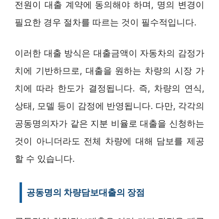
전원이 대출 계약에 동의해야 하며, 명의 변경이
필요한 경우 절차를 따르는 것이 필수적입니다.
이러한 대출 방식은 대출금액이 자동차의 감정가
치에 기반하므로, 대출을 원하는 차량의 시장 가
치에 따라 한도가 결정됩니다. 즉, 차량의 연식,
상태, 모델 등이 감정에 반영됩니다. 다만, 각각의
공동명의자가 같은 지분 비율로 대출을 신청하는
것이 아니더라도 전체 차량에 대해 담보를 제공
할 수 있습니다.
공동명의 차량담보대출의 장점