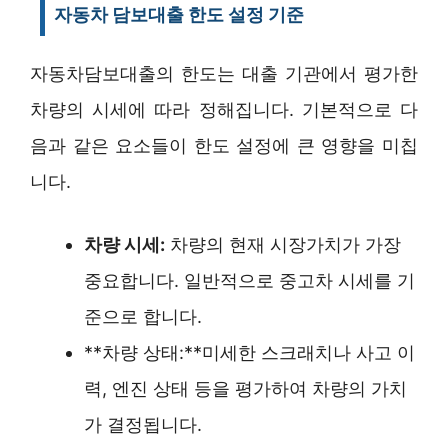
자동차 담보대출 한도 설정 기준
자동차담보대출의 한도는 대출 기관에서 평가한
차량의 시세에 따라 정해집니다. 기본적으로 다
음과 같은 요소들이 한도 설정에 큰 영향을 미칩
니다.
차량 시세:
차량의 현재 시장가치가 가장
중요합니다. 일반적으로 중고차 시세를 기
준으로 합니다.
**차량 상태:**미세한 스크래치나 사고 이
력, 엔진 상태 등을 평가하여 차량의 가치
가 결정됩니다.