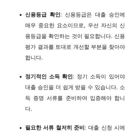
신용등급 확인
: 신용등급은 대출 승인에
매우 중요한 요소이므로, 우선 자신의 신
용등급을 확인하는 것이 필요합니다. 신용
평가 결과를 토대로 개선할 부분을 찾아야
합니다.
정기적인 소득 확인
: 정기 소득이 있어야
대출 승인을 더 쉽게 받을 수 있습니다. 소
득 증명 서류를 준비하여 입증해야 합니
다.
필요한 서류 철저히 준비
: 대출 신청 시에