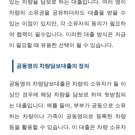
있는 차량을 담보로 하는 대출입니다. 여러 명이
차량의 소유권을 공유하더라도 대출을 받을 수
있는 이점이 있지만, 각 소유자의 동의가 필요하
여 협력이 필수입니다. 이러한 대출 방식은 자금
이 필요할 때 유용한 선택이 될 수 있습니다.
공동명의 차량담보대출의 정의
공동명의 차량담보대출은 차량의 소유자가 둘 이
상인 경우에 해당 차량을 담보로 하여 뒷받침되
는 대출입니다. 예를 들어, 부부가 공동으로 소유
하는 차량이나 가족이 공동명의로 등록한 차량
등을 활용할 수 있습니다. 이 대출은 차량 소유자