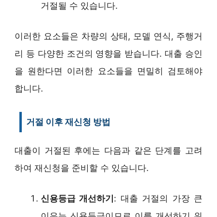
거절될 수 있습니다.
이러한 요소들은 차량의 상태, 모델 연식, 주행거
리 등 다양한 조건의 영향을 받습니다. 대출 승인
을 원한다면 이러한 요소들을 면밀히 검토해야
합니다.
거절 이후 재신청 방법
대출이 거절된 후에는 다음과 같은 단계를 고려
하여 재신청을 준비할 수 있습니다.
신용등급 개선하기
: 대출 거절의 가장 큰
이유는 신용등급이므로 이를 개선하기 위