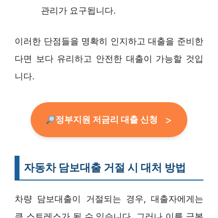
관리가 요구됩니다.
이러한 단점들을 명확히 인지하고 대출을 준비한
다면 보다 유리하고 안전한 대출이 가능할 것입
니다.
정부지원 저금리 대출 신청
자동차 담보대출 거절 시 대처 방법
차량 담보대출이 거절되는 경우, 대출자에게는
큰 스트레스가 될 수 있습니다. 그러나 이를 극복