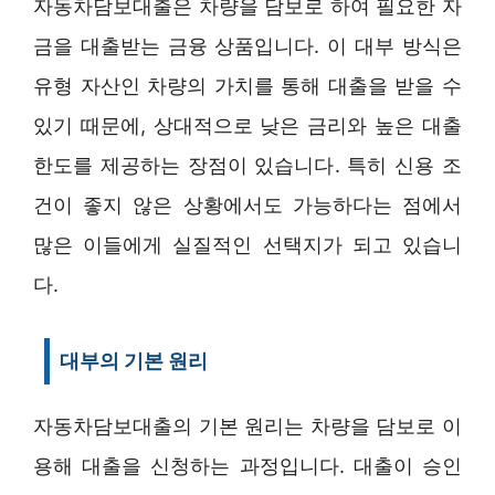
자동차담보대출은 차량을 담보로 하여 필요한 자
금을 대출받는 금융 상품입니다. 이 대부 방식은
유형 자산인 차량의 가치를 통해 대출을 받을 수
있기 때문에, 상대적으로 낮은 금리와 높은 대출
한도를 제공하는 장점이 있습니다. 특히 신용 조
건이 좋지 않은 상황에서도 가능하다는 점에서
많은 이들에게 실질적인 선택지가 되고 있습니
다.
대부의 기본 원리
자동차담보대출의 기본 원리는 차량을 담보로 이
용해 대출을 신청하는 과정입니다. 대출이 승인