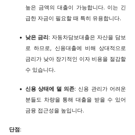
높은 금액의 대출이 가능합니다. 이는 긴
급한 자금이 필요할 때 특히 유용합니다.
낮은 금리
: 자동차담보대출은 자산을 담보
로 하므로, 신용대출에 비해 상대적으로
금리가 낮아 장기적인 이자 비용을 절감할
수 있습니다.
신용 상태에 덜 의존
: 신용 관리가 어려운
분들도 차량을 통해 대출을 받을 수 있어
금융 접근성을 높입니다.
단점
: