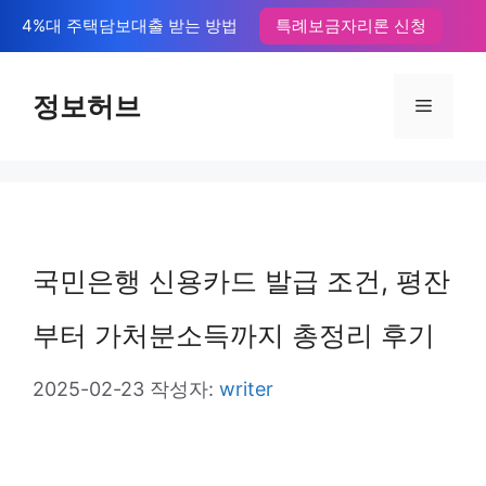
컨
4%대 주택담보대출 받는 방법
특례보금자리론 신청
텐
츠
정보허브
메
로
뉴
건
너
뛰
국민은행 신용카드 발급 조건, 평잔
기
부터 가처분소득까지 총정리 후기
2025-02-23
작성자:
writer