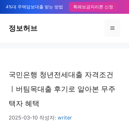
컨
4%대 주택담보대출 받는 방법
특례보금자리론 신청
텐
츠
정보허브
메
로
뉴
건
너
뛰
국민은행 청년전세대출 자격조건
기
ㅣ버팀목대출 후기로 알아본 무주
택자 혜택
2025-03-10
작성자:
writer