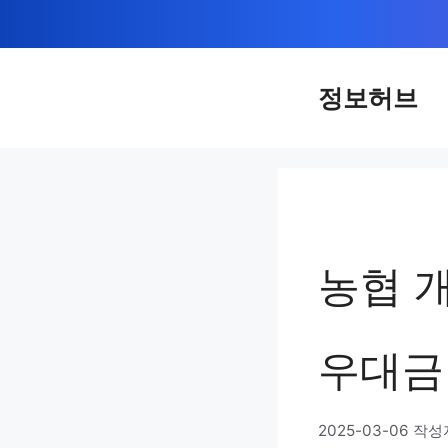
컨
텐
츠
정보허브
로
건
너
뛰
기
농협 
우대금
2025-03-06
작성