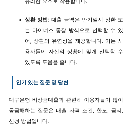
유리한 요소로 작용합니다.
상환 방법
: 대출 금액은 만기일시 상환 또
는 마이너스 통장 방식으로 선택할 수 있
어, 상환의 유연성을 제공합니다. 이는 사
용자들이 자신의 상황에 맞게 선택할 수
있도록 도움을 줍니다.
인기 있는 질문 및 답변
대구은행 비상금대출과 관련해 이용자들이 많이
궁금해하는 질문은 대출 자격 조건, 한도, 금리,
신청 방법입니다.