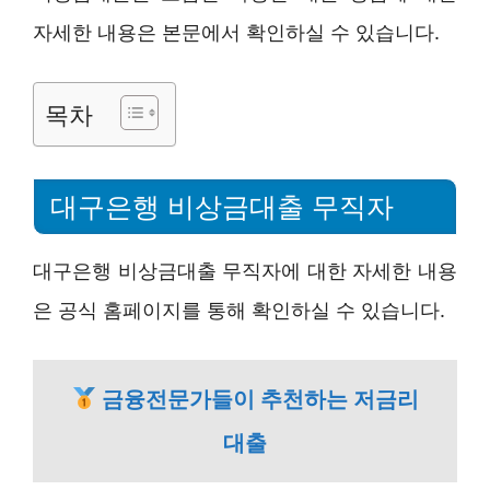
자세한 내용은 본문에서 확인하실 수 있습니다.
목차
대구은행 비상금대출 무직자
대구은행 비상금대출 무직자에 대한 자세한 내용
은 공식 홈페이지를 통해 확인하실 수 있습니다.
금융전문가들이 추천하는 저금리
대출