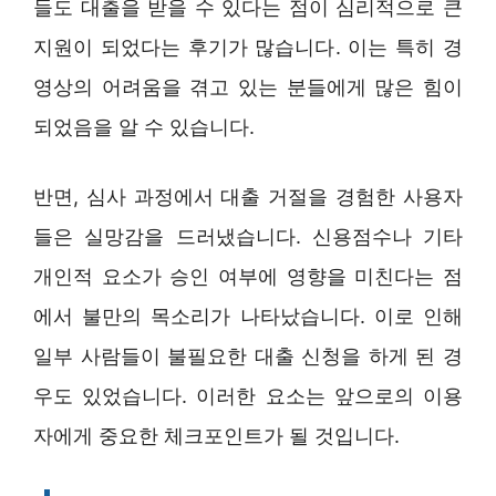
들도 대출을 받을 수 있다는 점이 심리적으로 큰
지원이 되었다는 후기가 많습니다. 이는 특히 경
영상의 어려움을 겪고 있는 분들에게 많은 힘이
되었음을 알 수 있습니다.
반면, 심사 과정에서 대출 거절을 경험한 사용자
들은 실망감을 드러냈습니다. 신용점수나 기타
개인적 요소가 승인 여부에 영향을 미친다는 점
에서 불만의 목소리가 나타났습니다. 이로 인해
일부 사람들이 불필요한 대출 신청을 하게 된 경
우도 있었습니다. 이러한 요소는 앞으로의 이용
자에게 중요한 체크포인트가 될 것입니다.