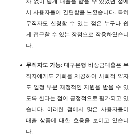
차 없이 쉽게 대출을 받을 수 있었던 점에
서 사용자들이 간편함을 느꼈습니다. 특히
무직자도 신청할 수 있는 점은 누구나 쉽
게 접근할 수 있는 장점으로 작용하였습니
다.
무직자도 가능
: 대구은행 비상금대출은 무
직자에게도 기회를 제공하여 사회적 약자
도 일정 부분 재정적인 지원을 받을 수 있
도록 한다는 점이 긍정적으로 평가되고 있
습니다. 이러한 점에서 많은 사용자들이
대출 상품에 대한 호응을 보이고 있습니
다.