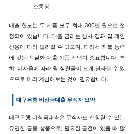
스통장
대출 한도는 두 제품 모두 최대 300만 원으로 설
정되어 있습니다. 대출 금리는 심사 결과 및 개인
신용에 따라 달라질 수 있으며, 따라서 지불 능력
에 맞는 적절한 대출 상품 선택이 중요합니다. 특
히, 이자율에 따라 월 상환금이 크게 달라질 수 있
으므로 미리 계산해보는 것이 필요합니다.
대구은행 비상금대출 무직자 요약
대구은행 비상금대출은 무직자도 신청할 수 있는
유연한 금융 상품으로, 필요한 급전이 있을 때 많