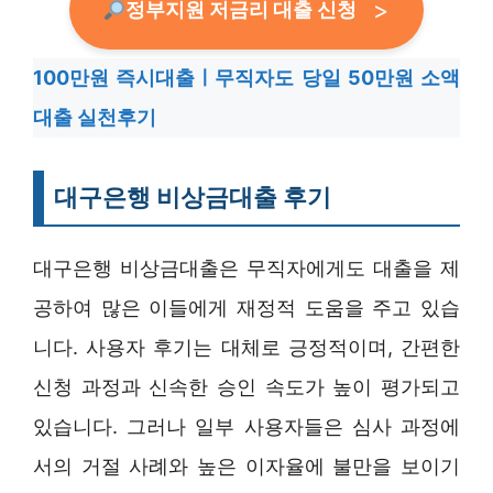
정부지원 저금리 대출 신청
100만원 즉시대출ㅣ무직자도 당일 50만원 소액
대출 실천후기
대구은행 비상금대출 후기
대구은행 비상금대출은 무직자에게도 대출을 제
공하여 많은 이들에게 재정적 도움을 주고 있습
니다. 사용자 후기는 대체로 긍정적이며, 간편한
신청 과정과 신속한 승인 속도가 높이 평가되고
있습니다. 그러나 일부 사용자들은 심사 과정에
서의 거절 사례와 높은 이자율에 불만을 보이기