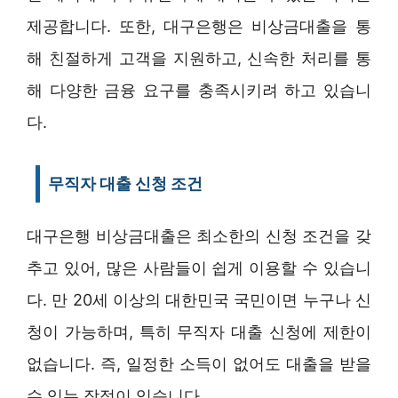
제공합니다. 또한, 대구은행은 비상금대출을 통
해 친절하게 고객을 지원하고, 신속한 처리를 통
해 다양한 금융 요구를 충족시키려 하고 있습니
다.
무직자 대출 신청 조건
대구은행 비상금대출은 최소한의 신청 조건을 갖
추고 있어, 많은 사람들이 쉽게 이용할 수 있습니
다. 만 20세 이상의 대한민국 국민이면 누구나 신
청이 가능하며, 특히 무직자 대출 신청에 제한이
없습니다. 즉, 일정한 소득이 없어도 대출을 받을
수 있는 장점이 있습니다.