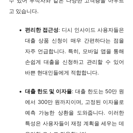
수 있어 무직자와 같은 다양한 고객층을 아우르
고 있습니다.
편리한 접근성
: 디시 인사이드 사용자들은
대출 상품 신청이 매우 간편하다는 점을
자주 언급합니다. 특히, 모바일 앱을 통해
손쉽게 대출을 신청하고 관리할 수 있어
바쁜 현대인들에게 적합합니다.
대출 한도 및 이자율
: 대출 한도는 50만 원
에서 300만 원까지이며, 고정된 이자율로
예측 가능한 상환을 도와줍니다. 이러한
특성은 사용자들이 재정 계획을 세우는 데