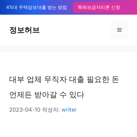
컨
4%대 주택담보대출 받는 방법
특례보금자리론 신청
텐
츠
정보허브
메
로
뉴
건
너
뛰
대부 업체 무직자 대출 필요한 돈
기
언제든 받아갈 수 있다
2023-04-10
작성자:
writer