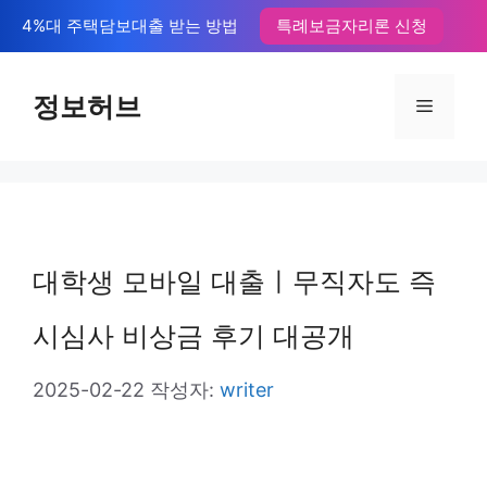
컨
4%대 주택담보대출 받는 방법
특례보금자리론 신청
텐
츠
정보허브
메
로
뉴
건
너
뛰
대학생 모바일 대출ㅣ무직자도 즉
기
시심사 비상금 후기 대공개
2025-02-22
작성자:
writer