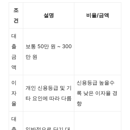
조
설명
비율/금액
건
대
출
보통 50만 원 ~ 300
금
만 원
액
이
신용등급 높을수
개인 신용등급 및 기
자
록 낮은 이자율 경
타 요인에 따라 다름
율
향
대
출
일반적으로 단기 대