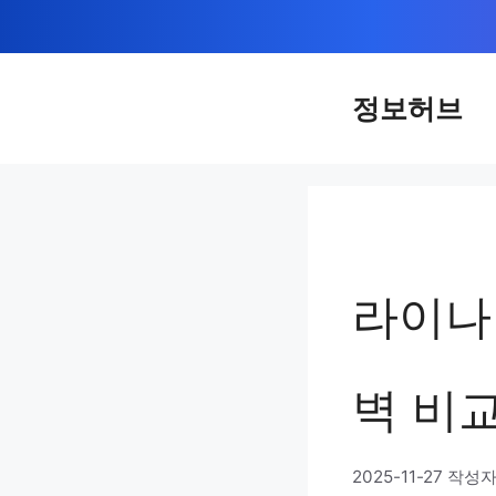
컨
텐
츠
정보허브
로
건
너
뛰
기
라이나
벽 비교
2025-11-27
작성자