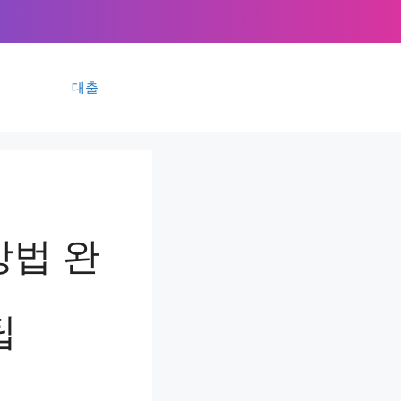
대출
방법 완
팁