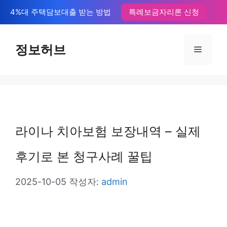
컨
4%대 주택담보대출 받는 방법
특례보금자리론 신청
텐
츠
정보허브
메
로
뉴
건
너
뛰
라이나 치아보험 보장내역 – 실제
기
후기로 본 청구사례 꿀팁
2025-10-05
작성자:
admin