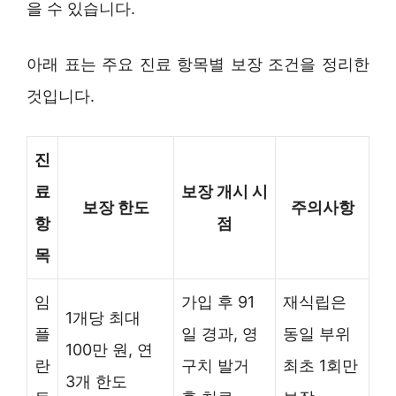
을 수 있습니다.
아래 표는 주요 진료 항목별 보장 조건을 정리한
것입니다.
진
료
보장 개시 시
보장 한도
주의사항
항
점
목
임
가입 후 91
재식립은
1개당 최대
플
일 경과, 영
동일 부위
100만 원, 연
란
구치 발거
최초 1회만
3개 한도