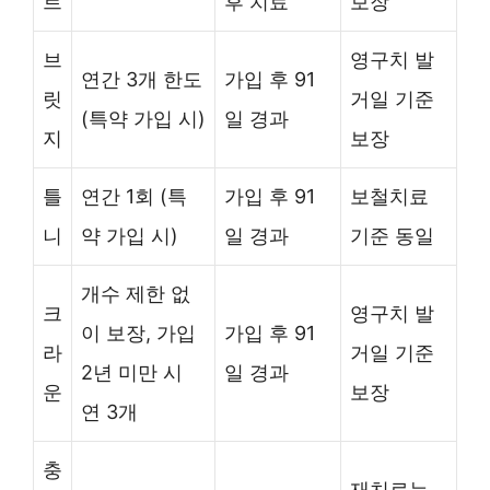
트
후 치료
보장
브
영구치 발
연간 3개 한도
가입 후 91
릿
거일 기준
(특약 가입 시)
일 경과
지
보장
틀
연간 1회 (특
가입 후 91
보철치료
니
약 가입 시)
일 경과
기준 동일
개수 제한 없
크
영구치 발
이 보장, 가입
가입 후 91
라
거일 기준
2년 미만 시
일 경과
운
보장
연 3개
충
재치료는