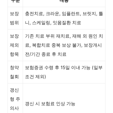
구분
내용
보장
충전치료, 크라운, 임플란트, 브릿지, 틀
범위
니, 스케일링, 잇몸질환 치료
보장
기존 치료 부위 재치료, 재해 외 원인 치
제외
료, 복합치료 중복 보상 불가, 보장개시
항목
전/기간 종료 후 치료
청약
보험증권 수령 후 15일 이내 가능 (일부
철회
조건 제외)
갱신
형 주
갱신 시 보험료 인상 가능
의사