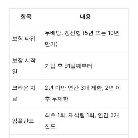
항목
내용
무배당, 갱신형 (5년 또는 10년
보험 타입
만기)
보장 시작
가입 후 91일째부터
일
크라운 치
2년 미만 연간 3개 제한, 2년 이
료
후 무제한
최초 1회, 재식립 1회, 연간 3개
임플란트
한도