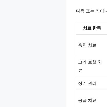
다음 표는 라이
치료 항목
충치 치료
고가 보철 치
료
정기 관리
응급 치료