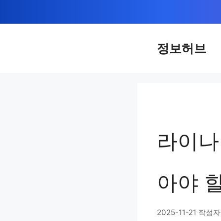
컨
텐
츠
정보허브
로
건
너
뛰
기
라이나 
아야 할
2025-11-21
작성자