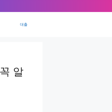
대출
꼭 알