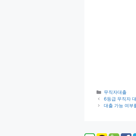
카
무직자대출
테
6등급 무직자 
고
대출 가능 여부
리