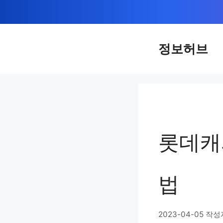
컨
텐
츠
정보허브
로
건
너
뛰
기
롯데캐
법
2023-04-05
작성