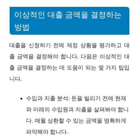
이상적인 대출 금액을 결정하는
방법
대출을 신청하기 전에 재정 상황을 평가하고 대
출 금액을 결정해야 합니다. 다음은 이상적인 대
출 금액을 결정하는 데 도움이 되는 몇 가지 팁입
니다.
수입과 지출 분석: 돈을 빌리기 전에 현재
와 미래의 수입원과 지출을 살펴봐야 합니
다. 매월 상환할 수 있는 금액을 명확하게
파악해야 합니다.