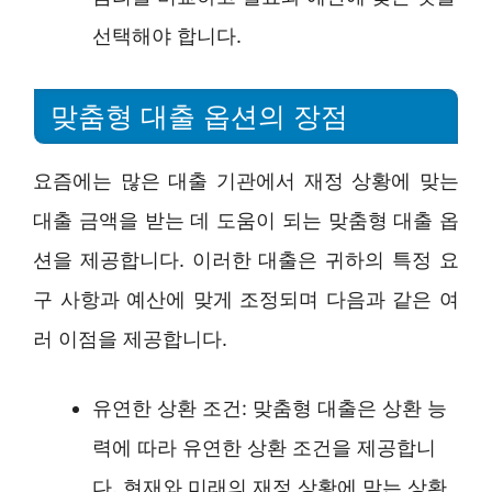
선택해야 합니다.
맞춤형 대출 옵션의 장점
요즘에는 많은 대출 기관에서 재정 상황에 맞는
대출 금액을 받는 데 도움이 되는 맞춤형 대출 옵
션을 제공합니다. 이러한 대출은 귀하의 특정 요
구 사항과 예산에 맞게 조정되며 다음과 같은 여
러 이점을 제공합니다.
유연한 상환 조건: 맞춤형 대출은 상환 능
력에 따라 유연한 상환 조건을 제공합니
다. 현재와 미래의 재정 상황에 맞는 상환