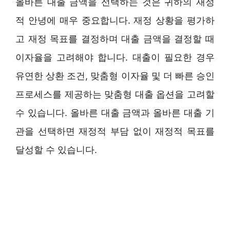
올바른 대출 금액을 선택하는 것은 귀하의 재정
적 안녕에 매우 중요합니다. 재정 상황을 평가하
고 재정 목표를 결정하며 대출 금액을 결정할 때
이자율을 고려해야 합니다. 대출이 필요한 경우
유연한 상환 조건, 맞춤형 이자율 및 더 빠른 승인
프로세스를 제공하는 맞춤형 대출 옵션을 고려할
수 있습니다. 올바른 대출 금액과 올바른 대출 기
관을 선택하면 재정적 부담 없이 재정적 목표를
달성할 수 있습니다.