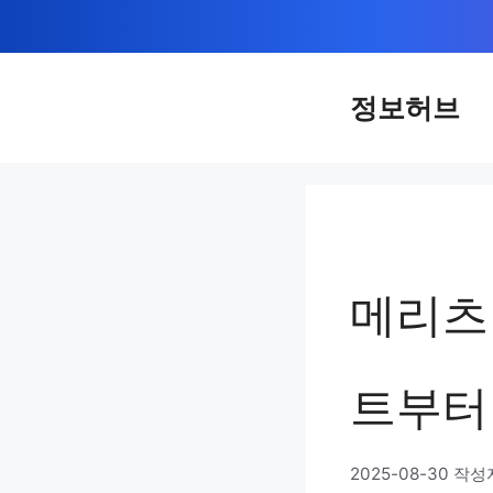
컨
텐
츠
정보허브
로
건
너
뛰
기
메리츠
트부터
2025-08-30
작성