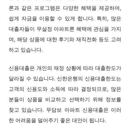
론과 같은 프로그램은 다양한 혜택을 제공하여,
쉽게 자금을 이용할 수 있게 합니다. 특히, 많은
대출자들이 무설정 아파트론 혜택에 관심을 가지
며, 해당 상품에 대한 후기와 재직전화 등도 고려
하고 있습니다.
신용대출은 개인의 재정 상황에 따라 대출한도가
달라질 수 있습니다. 신한은행의 신용대출한도는
고객의 신용도와 소득에 따라 결정되므로, 많은
분들이 상품을 비교하고 선택하기 위해 정보를
찾고 있습니다. 무담보 아파트 신용대출은 이러
한 어려움을 덜어주기 좋은 대안이 됩니다.