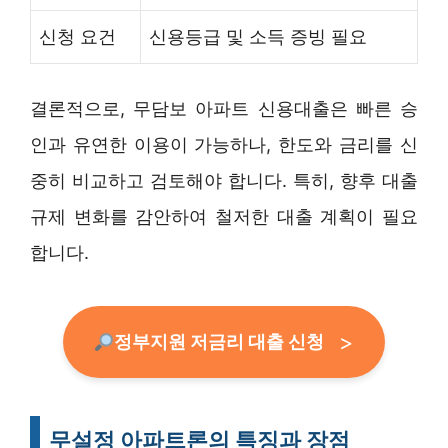
신청 요건
신용등급 및 소득 증빙 필요
결론적으로, 무담보 아파트 신용대출은 빠른 승
인과 유연한 이용이 가능하나, 한도와 금리를 신
중히 비교하고 검토해야 합니다. 특히, 향후 대출
규제 변화를 감안하여 철저한 대출 계획이 필요
합니다.
정부지원 저금리 대출 신청
무설정 아파트론의 특징과 장점