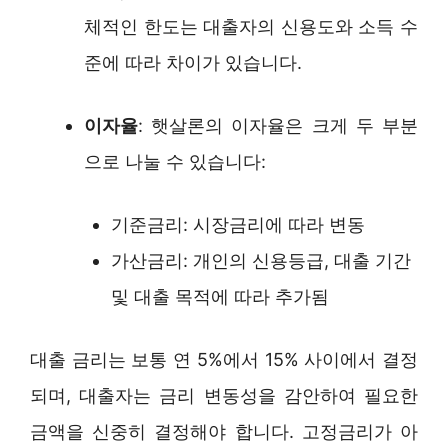
체적인 한도는 대출자의 신용도와 소득 수
준에 따라 차이가 있습니다.
이자율
: 햇살론의 이자율은 크게 두 부분
으로 나눌 수 있습니다:
기준금리: 시장금리에 따라 변동
가산금리: 개인의 신용등급, 대출 기간
및 대출 목적에 따라 추가됨
대출 금리는 보통 연 5%에서 15% 사이에서 결정
되며, 대출자는 금리 변동성을 감안하여 필요한
금액을 신중히 결정해야 합니다. 고정금리가 아