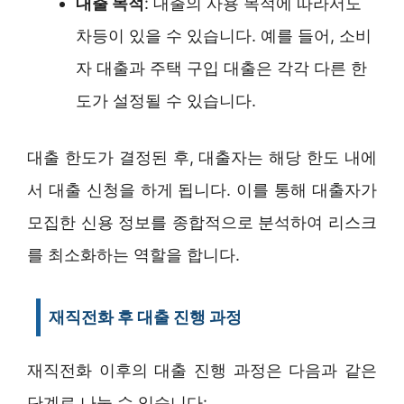
대출 목적
: 대출의 사용 목적에 따라서도
차등이 있을 수 있습니다. 예를 들어, 소비
자 대출과 주택 구입 대출은 각각 다른 한
도가 설정될 수 있습니다.
대출 한도가 결정된 후, 대출자는 해당 한도 내에
서 대출 신청을 하게 됩니다. 이를 통해 대출자가
모집한 신용 정보를 종합적으로 분석하여 리스크
를 최소화하는 역할을 합니다.
재직전화 후 대출 진행 과정
재직전화 이후의 대출 진행 과정은 다음과 같은
단계로 나눌 수 있습니다: