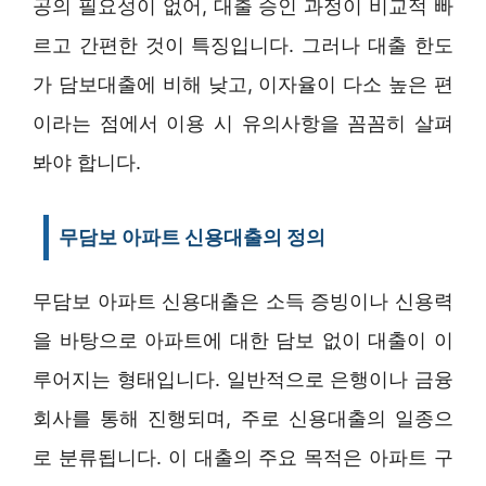
공의 필요성이 없어, 대출 승인 과정이 비교적 빠
르고 간편한 것이 특징입니다. 그러나 대출 한도
가 담보대출에 비해 낮고, 이자율이 다소 높은 편
이라는 점에서 이용 시 유의사항을 꼼꼼히 살펴
봐야 합니다.
무담보 아파트 신용대출의 정의
무담보 아파트 신용대출은 소득 증빙이나 신용력
을 바탕으로 아파트에 대한 담보 없이 대출이 이
루어지는 형태입니다. 일반적으로 은행이나 금융
회사를 통해 진행되며, 주로 신용대출의 일종으
로 분류됩니다. 이 대출의 주요 목적은 아파트 구