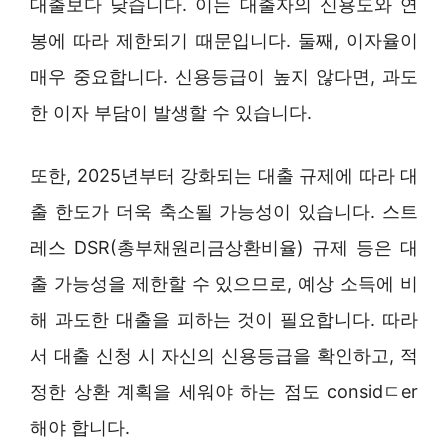
대출보다 낮습니다. 이는 대출자의 신용도와 연
봉에 따라 제한되기 때문입니다. 둘째, 이자율이
매우 중요합니다. 신용등급이 높지 않다면, 과도
한 이자 부담이 발생할 수 있습니다.
또한, 2025년부터 강화되는 대출 규제에 따라 대
출 한도가 더욱 축소될 가능성이 있습니다. 스트
레스 DSR(총부채원리금상환비율) 규제 등은 대
출 가능성을 제한할 수 있으므로, 예상 소득에 비
해 과도한 대출을 피하는 것이 필요합니다. 따라
서 대출 신청 시 자신의 신용등급을 확인하고, 적
정한 상환 계획을 세워야 하는 점도 considㄷer
해야 합니다.