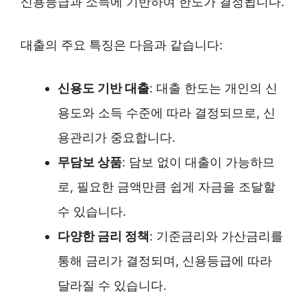
신용등급과 소득에 기반하여 한도가 결정됩니다.
대출의 주요 특징은 다음과 같습니다:
신용도 기반 대출
: 대출 한도는 개인의 신
용도와 소득 수준에 따라 결정되므로, 신
용관리가 중요합니다.
무담보 상품
: 담보 없이 대출이 가능하므
로, 필요한 금액만큼 쉽게 자금을 조달할
수 있습니다.
다양한 금리 정책
: 기준금리와 가산금리를
통해 금리가 결정되며, 신용등급에 따라
달라질 수 있습니다.