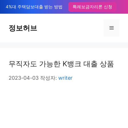
컨
4%대 주택담보대출 받는 방법
특례보금자리론 신청
텐
츠
정보허브
메
로
뉴
건
너
무직자도 가능한 K뱅크 대출 상품
뛰
기
2023-04-03
작성자:
writer