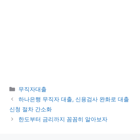
카
무직자대출
테
하나은행 무직자 대출, 신용검사 완화로 대출
고
신청 절차 간소화
리
한도부터 금리까지 꼼꼼히 알아보자