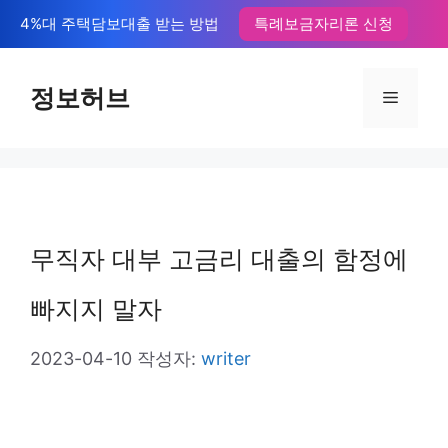
컨
4%대 주택담보대출 받는 방법
특례보금자리론 신청
텐
츠
정보허브
메
로
뉴
건
너
뛰
무직자 대부 고금리 대출의 함정에
기
빠지지 말자
2023-04-10
작성자:
writer