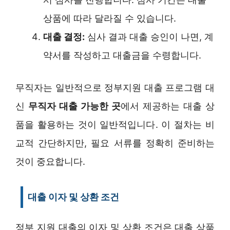
상품에 따라 달라질 수 있습니다.
대출 결정:
심사 결과 대출 승인이 나면, 계
약서를 작성하고 대출금을 수령합니다.
무직자는 일반적으로 정부지원 대출 프로그램 대
신
무직자 대출 가능한 곳
에서 제공하는 대출 상
품을 활용하는 것이 일반적입니다. 이 절차는 비
교적 간단하지만, 필요 서류를 정확히 준비하는
것이 중요합니다.
대출 이자 및 상환 조건
정부 지원 대출의 이자 및 상환 조건은 대출 상품