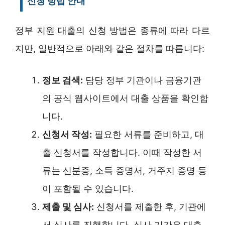
신청 방법 안내
정부 지원 대출의 신청 방법은 종류에 따라 다르
지만, 일반적으로 아래와 같은 절차를 따릅니다:
정보 검색:
담당 정부 기관이나 금융기관
의 공식 웹사이트에서 대출 상품을 확인합
니다.
신청서 작성:
필요한 서류를 준비하고, 대
출 신청서를 작성합니다. 이때 작성한 서
류는 신분증, 소득 증명서, 거주지 증명 등
이 포함될 수 있습니다.
제출 및 심사:
신청서를 제출한 후, 기관에
서 심사를 진행합니다. 심사 기간은 대출