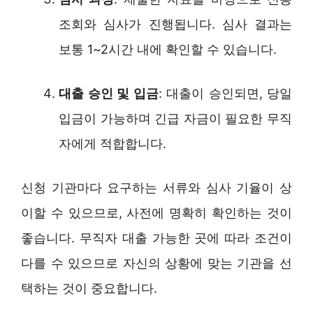
조회와 심사가 진행됩니다. 심사 결과는
보통 1~2시간 내에 확인할 수 있습니다.
대출 승인 및 입금
: 대출이 승인되면, 당일
입금이 가능하며 긴급 자금이 필요한 무직
자에게 적합합니다.
신청 기관마다 요구하는 서류와 심사 기율이 상
이할 수 있으므로, 사전에 명확히 확인하는 것이
좋습니다. 무직자 대출 가능한 곳에 따라 조건이
다를 수 있으므로 자신의 상황에 맞는 기관을 선
택하는 것이 중요합니다.