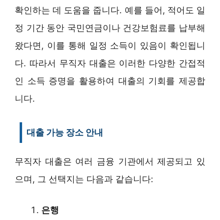
확인하는 데 도움을 줍니다. 예를 들어, 적어도 일
정 기간 동안 국민연금이나 건강보험료를 납부해
왔다면, 이를 통해 일정 소득이 있음이 확인됩니
다. 따라서 무직자 대출은 이러한 다양한 간접적
인 소득 증명을 활용하여 대출의 기회를 제공합
니다.
대출 가능 장소 안내
무직자 대출은 여러 금융 기관에서 제공되고 있
으며, 그 선택지는 다음과 같습니다:
은행