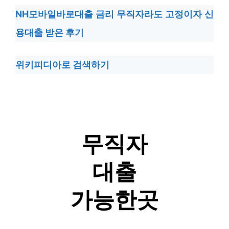
NH모바일바로대출 금리 무직자라도 고정이자 신
용대출 받은 후기
위키피디아로 검색하기