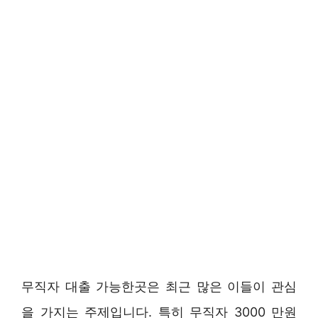
무직자 대출 가능한곳은 최근 많은 이들이 관심
을 가지는 주제입니다. 특히 무직자 3000 만원