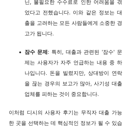
닌, 불필요한 수수료로 인한 어려움을 겪
었다고 전했습니다. 이와 같은 정보는 대
출을 고려하는 모든 사람들에게 소중한 경
고가 됩니다.
잠수 문제
: 특히, 대출과 관련된 '잠수' 문
제는 사용자가 자주 언급하는 내용 중 하
나입니다. 돈을 빌렸지만, 상대방이 연락
을 끊는 경우의 보고가 많아, 사기성 대출
업체를 피하는 것이 중요합니다.
이처럼 디시의 사용자 후기는 무직자 대출 가능
한 곳을 선택하는 데 핵심적인 정보가 될 수 있습