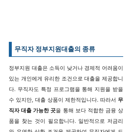
무직자 정부지원대출의 종류
정부지원 대출은 소득이 낮거나 경제적 어려움이
있는 개인에게 유리한 조건으로 대출을 제공합니
다. 무직자도 특정 프로그램을 통해 지원을 받을
수 있지만, 대출 상품이 제한적입니다. 따라서
무
직자 대출 가능한 곳
을 통해 보다 적합한 금융 상
품을 찾는 것이 필요합니다. 일반적으로 저금리
와 유연한 상환 조건을 제공하여 무직자에게 도