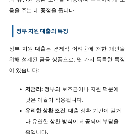
움을 주는 데 중점을 둡니다.
정부 지원 대출의 특징
정부 지원 대출은 경제적 어려움에 처한 개인을
위해 설계된 금융 상품으로, 몇 가지 독특한 특징
이 있습니다:
저금리:
정부의 보조금이나 지원 덕분에
낮은 이율이 적용됩니다.
유리한 상환 조건:
대출 상환 기간이 길거
나 유연한 상환 방식이 제공되어 부담을
줄입니다.