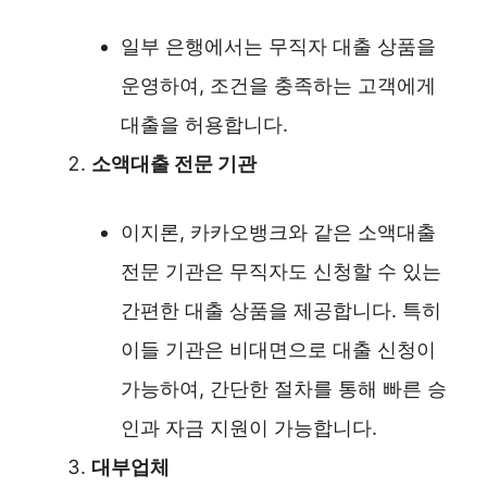
일부 은행에서는 무직자 대출 상품을
운영하여, 조건을 충족하는 고객에게
대출을 허용합니다.
소액대출 전문 기관
이지론, 카카오뱅크와 같은 소액대출
전문 기관은 무직자도 신청할 수 있는
간편한 대출 상품을 제공합니다. 특히
이들 기관은 비대면으로 대출 신청이
가능하여, 간단한 절차를 통해 빠른 승
인과 자금 지원이 가능합니다.
대부업체