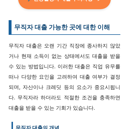
무직자 대출 가능한 곳에 대한 이해
무직자 대출은 오랜 기간 직장에 종사하지 않았
거나 현재 소득이 없는 상태에서도 대출을 받을
수 있는 방법입니다. 이러한 대출은 직업 유무를
떠나 다양한 요인을 고려하여 대출 여부가 결정
되며, 자산이나 크레딧 등의 요소가 중요시됩니
다. 무직자라 하더라도 적절한 조건을 충족하면
대출을 받을 수 있는 기회가 있습니다.
무직자 대출의 개념