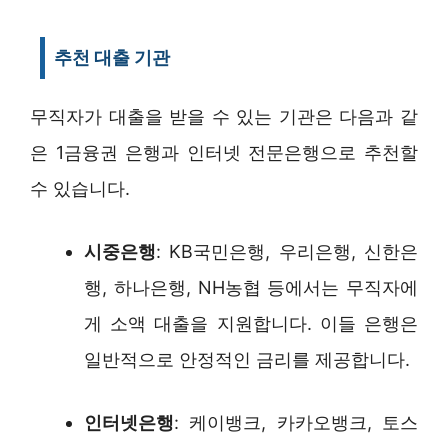
추천 대출 기관
무직자가 대출을 받을 수 있는 기관은 다음과 같
은 1금융권 은행과 인터넷 전문은행으로 추천할
수 있습니다.
시중은행
: KB국민은행, 우리은행, 신한은
행, 하나은행, NH농협 등에서는 무직자에
게 소액 대출을 지원합니다. 이들 은행은
일반적으로 안정적인 금리를 제공합니다.
인터넷은행
: 케이뱅크, 카카오뱅크, 토스