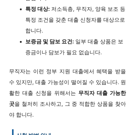
특정 대상:
저소득층, 무직자, 양육 보조 등
특정 조건을 갖춘 대출 신청자를 대상으로
합니다.
보증금 및 담보 요건:
일부 대출 상품은 보
증금이나 담보가 필요 없습니다.
무직자는 이런 정부 지원 대출에서 혜택을 받을
수 있지만, 대출 가능성이 떨어질 수 있습니다. 원
활한 대출 신청을 위해서는
무직자 대출 가능한
곳
을 철저히 조사하고, 그 중 적합한 상품을 찾아
야 합니다.