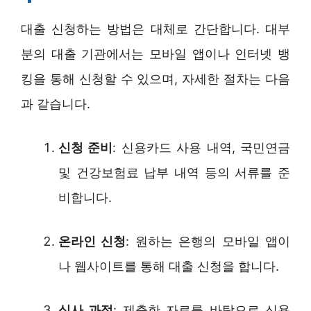
대출 신청하는 방법은 대체로 간단합니다. 대부
분의 대출 기관에서는 모바일 앱이나 인터넷 뱅
킹을 통해 신청할 수 있으며, 자세한 절차는 다음
과 같습니다.
신청 준비
: 신용카드 사용 내역, 국민연금
및 건강보험료 납부 내역 등의 서류를 준
비합니다.
온라인 신청
: 원하는 은행의 모바일 앱이
나 웹사이트를 통해 대출 신청을 합니다.
심사 과정
: 제출한 자료를 바탕으로 신용