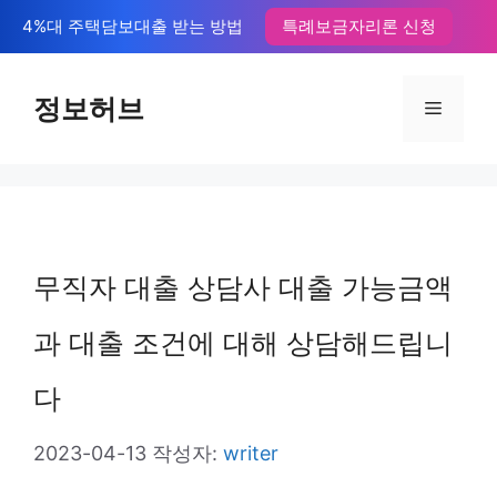
컨
4%대 주택담보대출 받는 방법
특례보금자리론 신청
텐
츠
정보허브
메
로
뉴
건
너
뛰
무직자 대출 상담사 대출 가능금액
기
과 대출 조건에 대해 상담해드립니
다
2023-04-13
작성자:
writer