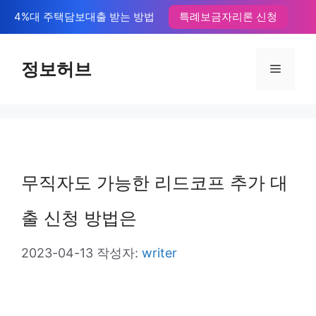
컨
4%대 주택담보대출 받는 방법
특례보금자리론 신청
텐
츠
정보허브
메
로
뉴
건
너
뛰
무직자도 가능한 리드코프 추가 대
기
출 신청 방법은
2023-04-13
작성자:
writer