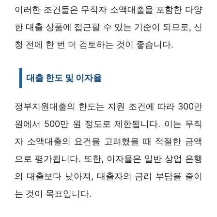
이러한 조건들은 무직자 소액대출을 포함한 다양
한 대출 상품에 접근할 수 있는 기준이 되므로, 신
청 전에 한 번 더 검토하는 것이 좋습니다.
대출 한도 및 이자율
정부지원대출의 한도는 지원 조건에 따라 300만
원에서 500만 원 정도로 제한됩니다. 이는 무직
자 소액대출의 요건을 고려했을 때 적절한 금액
으로 평가됩니다. 또한, 이자율은 일반 상업 은행
의 대출보다 낮아져, 대출자의 금리 부담을 줄이
는 것이 목표입니다.