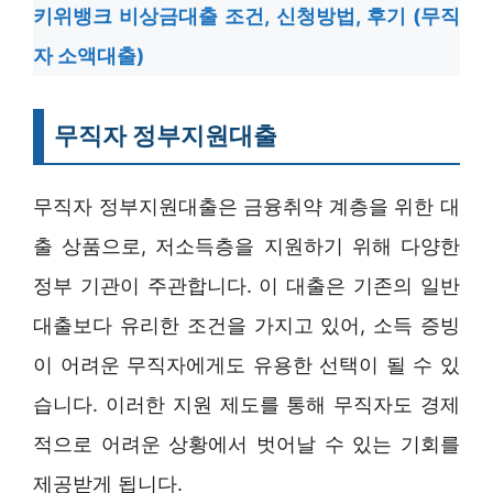
키위뱅크 비상금대출 조건, 신청방법, 후기 (무직
자 소액대출)
무직자 정부지원대출
무직자 정부지원대출은 금융취약 계층을 위한 대
출 상품으로, 저소득층을 지원하기 위해 다양한
정부 기관이 주관합니다. 이 대출은 기존의 일반
대출보다 유리한 조건을 가지고 있어, 소득 증빙
이 어려운 무직자에게도 유용한 선택이 될 수 있
습니다. 이러한 지원 제도를 통해 무직자도 경제
적으로 어려운 상황에서 벗어날 수 있는 기회를
제공받게 됩니다.