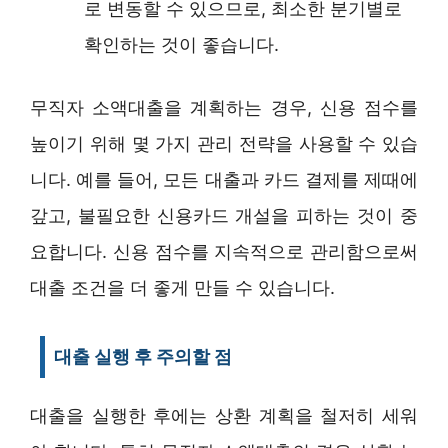
로 변동할 수 있으므로, 최소한 분기별로
확인하는 것이 좋습니다.
무직자 소액대출을 계획하는 경우, 신용 점수를
높이기 위해 몇 가지 관리 전략을 사용할 수 있습
니다. 예를 들어, 모든 대출과 카드 결제를 제때에
갚고, 불필요한 신용카드 개설을 피하는 것이 중
요합니다. 신용 점수를 지속적으로 관리함으로써
대출 조건을 더 좋게 만들 수 있습니다.
대출 실행 후 주의할 점
대출을 실행한 후에는 상환 계획을 철저히 세워