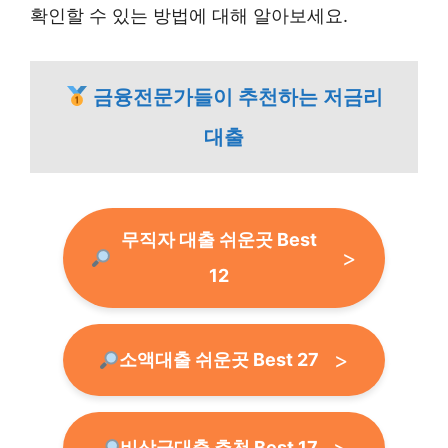
확인할 수 있는 방법에 대해 알아보세요.
금융전문가들이 추천하는 저금리
대출
무직자 대출 쉬운곳 Best
12
소액대출 쉬운곳 Best 27
비상금대출 추천 Best 17