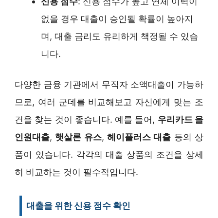
신용 점수
: 신용 점수가 높고 연체 이력이
없을 경우 대출이 승인될 확률이 높아지
며, 대출 금리도 유리하게 책정될 수 있습
니다.
다양한 금융 기관에서 무직자 소액대출이 가능하
므로, 여러 군데를 비교해보고 자신에게 맞는 조
건을 찾는 것이 좋습니다. 예를 들어,
우리카드 올
인원대출
,
햇살론 유스
,
헤이플러스 대출
등의 상
품이 있습니다. 각각의 대출 상품의 조건을 상세
히 비교하는 것이 필수적입니다.
대출을 위한 신용 점수 확인