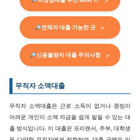
연체자 대출 가능한 곳
신용불량자 대출 주의사항
무직자 소액대출
무직자 소액대출은 근로 소득이 없거나 증빙이
어려운 개인이 소액 자금을 쉽게 빌릴 수 있는 대
출 방식입니다. 이 대출은 프리랜서, 주부, 대학생
등 다양한 무직자에게 적합하며, 대출 금액은 일