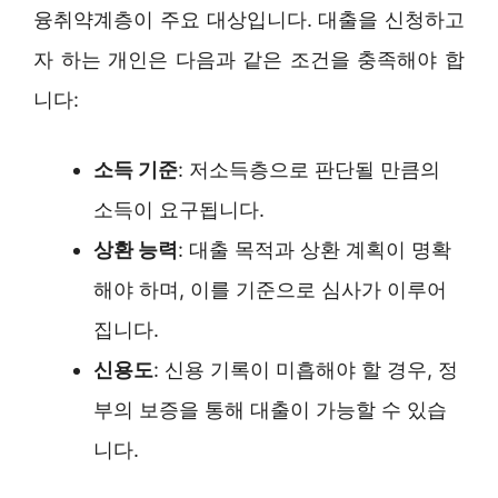
융취약계층이 주요 대상입니다. 대출을 신청하고
자 하는 개인은 다음과 같은 조건을 충족해야 합
니다:
소득 기준
: 저소득층으로 판단될 만큼의
소득이 요구됩니다.
상환 능력
: 대출 목적과 상환 계획이 명확
해야 하며, 이를 기준으로 심사가 이루어
집니다.
신용도
: 신용 기록이 미흡해야 할 경우, 정
부의 보증을 통해 대출이 가능할 수 있습
니다.