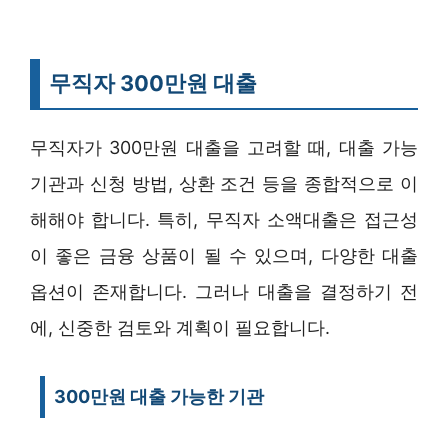
무직자 300만원 대출
무직자가 300만원 대출을 고려할 때, 대출 가능
기관과 신청 방법, 상환 조건 등을 종합적으로 이
해해야 합니다. 특히, 무직자 소액대출은 접근성
이 좋은 금융 상품이 될 수 있으며, 다양한 대출
옵션이 존재합니다. 그러나 대출을 결정하기 전
에, 신중한 검토와 계획이 필요합니다.
300만원 대출 가능한 기관