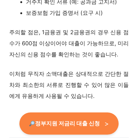
거주지 확인 서류 (예: 공과금 고지서)
보증보험 가입 증명서 (요구 시)
주의할 점은, 1금융권 및 2금융권의 경우 신용 점
수가 600점 이상이어야 대출이 가능하므로, 미리
자신의 신용 점수를 확인하는 것이 좋습니다.
이처럼 무직자 소액대출은 상대적으로 간단한 절
차와 최소한의 서류로 진행할 수 있어 많은 이들
에게 유용하게 사용될 수 있습니다.
정부지원 저금리 대출 신청