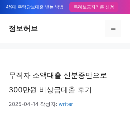
컨
4%대 주택담보대출 받는 방법
특례보금자리론 신청
텐
츠
정보허브
메
로
뉴
건
너
뛰
무직자 소액대출 신분증만으로
기
300만원 비상금대출 후기
2025-04-14
작성자:
writer