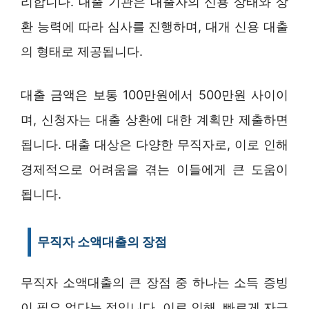
리합니다. 대출 기관은 대출자의 신용 상태와 상
환 능력에 따라 심사를 진행하며, 대개 신용 대출
의 형태로 제공됩니다.
대출 금액은 보통 100만원에서 500만원 사이이
며, 신청자는 대출 상환에 대한 계획만 제출하면
됩니다. 대출 대상은 다양한 무직자로, 이로 인해
경제적으로 어려움을 겪는 이들에게 큰 도움이
됩니다.
무직자 소액대출의 장점
무직자 소액대출의 큰 장점 중 하나는 소득 증빙
이 필요 없다는 점입니다. 이로 인해, 빠르게 자금