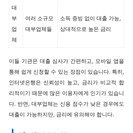
대
부
여러 소규모
소득 증빙 없이 대출 가능,
업
대부업체들
상대적으로 높은 금리
체
이들 기관은 대출 심사가 간편하고, 모바일 앱을
통해 쉽게 신청할 수 있는 장점이 있습니다. 특히,
인터넷은행은 신뢰성이 높고, 금리가 비교적 합
리적이기 때문에 많은 이용자에게 인기가 있습니
다. 반면, 대부업체는 신용 점수가 낮은 경우에도
대출이 가능하지만, 금리에 유의해야 합니다.