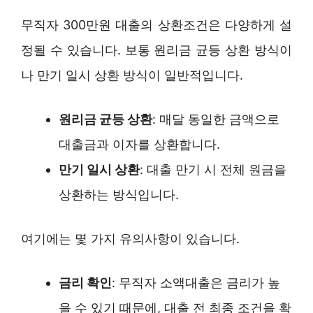
무직자 300만원 대출의 상환조건은 다양하게 설
정될 수 있습니다. 보통 원리금 균등 상환 방식이
나 만기 일시 상환 방식이 일반적입니다.
원리금 균등 상환
: 매달 동일한 금액으로
대출금과 이자를 상환합니다.
만기 일시 상환
: 대출 만기 시 전체 원금을
상환하는 방식입니다.
여기에는 몇 가지 유의사항이 있습니다.
금리 확인
: 무직자 소액대출은 금리가 높
을 수 있기 때문에, 대출 전 최종 조건을 확