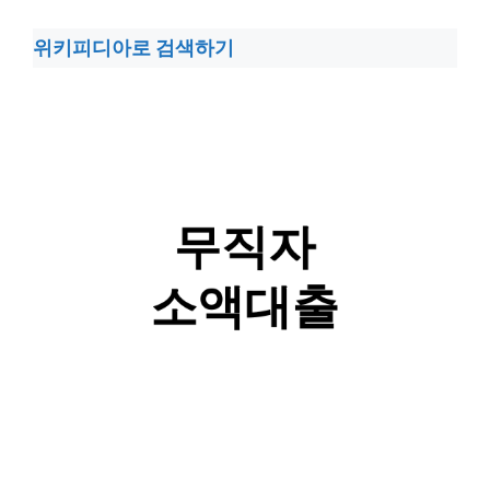
위키피디아로 검색하기