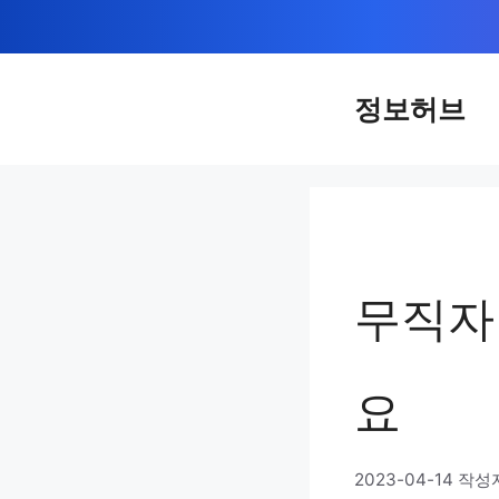
컨
텐
츠
정보허브
로
건
너
뛰
기
무직자
요
2023-04-14
작성