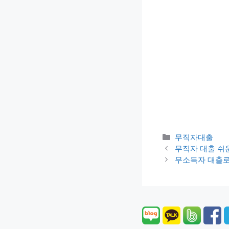
카
무직자대출
테
무직자 대출 쉬
고
무소득자 대출
리