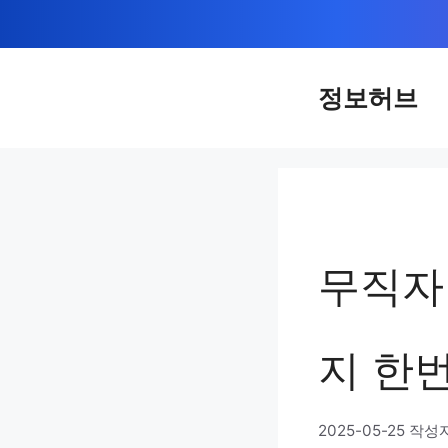
컨
텐
츠
정보허브
로
건
너
뛰
기
무직자
지 한번
2025-05-25
작성