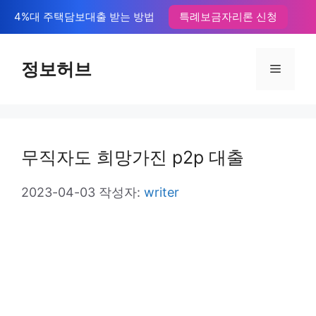
컨
4%대 주택담보대출 받는 방법
특례보금자리론 신청
텐
츠
정보허브
메
로
뉴
건
너
무직자도 희망가진 p2p 대출
뛰
기
2023-04-03
작성자:
writer