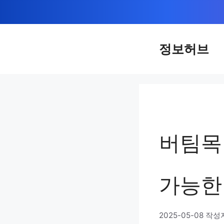
컨
텐
츠
정보허브
로
건
너
뛰
기
버팀목
가능한
2025-05-08
작성