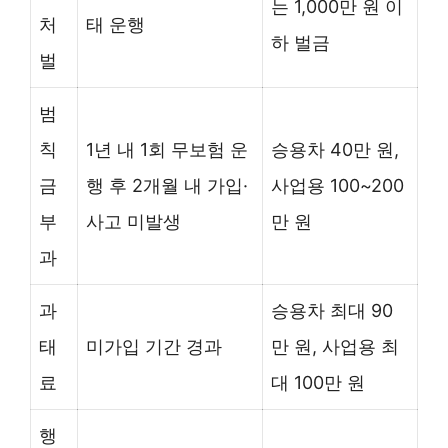
는 1,000만 원 이
처
태 운행
하 벌금
벌
범
칙
1년 내 1회 무보험 운
승용차 40만 원,
금
행 후 2개월 내 가입·
사업용 100~200
부
사고 미발생
만 원
과
과
승용차 최대 90
태
미가입 기간 경과
만 원, 사업용 최
료
대 100만 원
행