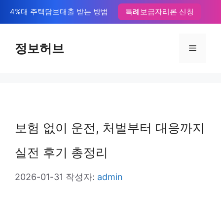
컨
4%대 주택담보대출 받는 방법
특례보금자리론 신청
텐
츠
정보허브
메
로
뉴
건
너
뛰
보험 없이 운전, 처벌부터 대응까지
기
실전 후기 총정리
2026-01-31
작성자:
admin