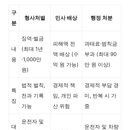
구
형사처벌
민사 배상
행정 처분
분
징역·벌금
피해액 전
과태료·범칙금
내
(최대 1년
액 배상 (수
부과 (최대 90
용
·1,000만
억 원 가능)
만 원 이상)
원)
법적 벌칙,
경제적 책
경제적 부담 경
특
전과 기록
임, 개인 파
미, 반복 시 가
징
가능
산 위험
중
운전자 및
대
운전자 및 차량