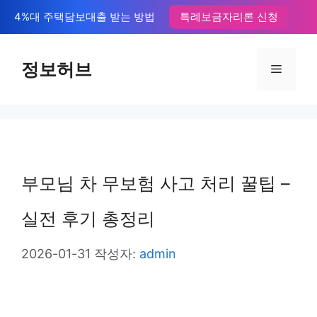
컨
4%대 주택담보대출 받는 방법
특례보금자리론 신청
텐
츠
정보허브
메
로
뉴
건
너
뛰
부모님 차 무보험 사고 처리 꿀팁 –
기
실전 후기 총정리
2026-01-31
작성자:
admin