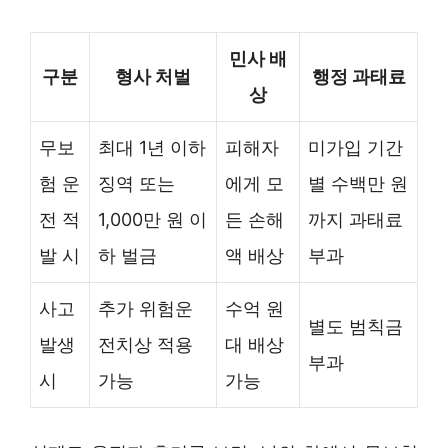
민사 배
구분
형사 처벌
행정 과태료
상
무보
최대 1년 이하
피해자
미가입 기간
험 운
징역 또는
에게 모
별 수백만 원
전 적
1,000만 원 이
든 손해
까지 과태료
발 시
하 벌금
액 배상
부과
사고
추가 위험운
수억 원
별도 범칙금
발생
전치상 적용
대 배상
부과
시
가능
가능