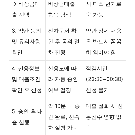
→ 비상금대
비상금대출
시 다소 번거로
출 선택
항목 탐색
움 가능
3. 약관 동의
전자문서 확
약관 상세 내용
및 유의사항
인 후 동의 절
은 반드시 꼼꼼
확인
차 진행
히 읽어야 함
4. 신용정보
신용도에 따
점검시간
및 대출조건
라 자동 승인
(23:30~00:30)
확인 후 신청
여부 결정
신청 불가
약 10분 내 승
대출 철회 시 신
5. 승인 후 대
인 완료, 신속
용점수 영향 없
출 실행
한 실행 가능
음