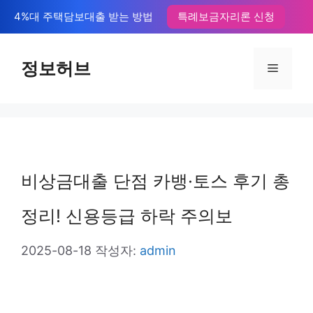
컨
4%대 주택담보대출 받는 방법
특례보금자리론 신청
텐
츠
정보허브
메
로
뉴
건
너
뛰
비상금대출 단점 카뱅·토스 후기 총
기
정리! 신용등급 하락 주의보
2025-08-18
작성자:
admin