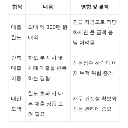
항목
내용
영향 및 결과
긴급 자금으로 적당
대출
최대 약 300만 원
하지만 큰 금액 충
한도
내외
당 어려움
반복
한도 부족 시 몇
신용점수 하락과 이
대출
차례 대출을 반복
자 누적 위험 증가
이용
하는 경향
한도 초과 시 다
대안
재무 건전성 확보와
른 대출 상품 고
모색
신용 관리에 중요
려 필요