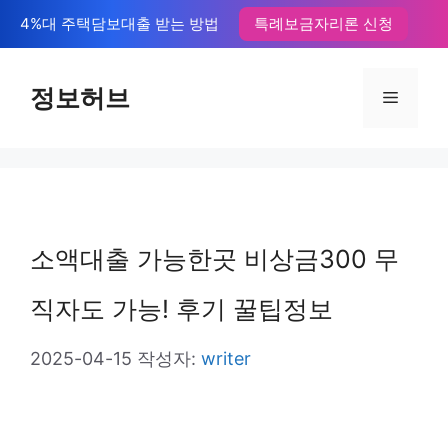
컨
4%대 주택담보대출 받는 방법
특례보금자리론 신청
텐
츠
정보허브
메
로
뉴
건
너
뛰
소액대출 가능한곳 비상금300 무
기
직자도 가능! 후기 꿀팁정보
2025-04-15
작성자:
writer