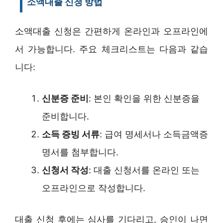
소액대출 신청 방법
소액대출 신청은 간편하게 온라인과 오프라인에
서 가능합니다. 주요 체크리스트는 다음과 같습
니다:
신분증 준비
: 본인 확인을 위한 신분증을
준비합니다.
소득 증빙 서류
: 급여 명세서나 소득금액증
명서를 첨부합니다.
신청서 작성
: 대출 신청서를 온라인 또는
오프라인으로 작성합니다.
대출 신청 후에는 심사를 기다리고, 승인이 나면