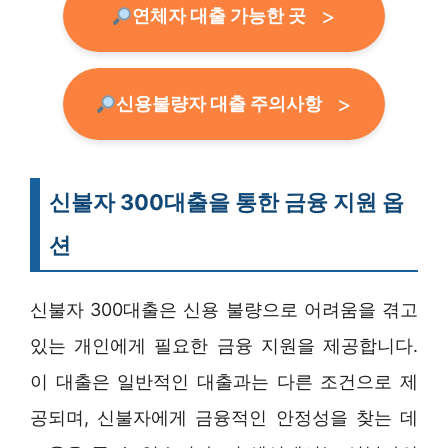
연체자 대출 가능한 곳
신용불량자 대출 주의사항
신불자 300대출을 통한 금융 지원 옵
션
신불자 300대출은 신용 불량으로 어려움을 겪고
있는 개인에게 필요한 금융 지원을 제공합니다.
이 대출은 일반적인 대출과는 다른 조건으로 제
공되며, 신불자에게 금융적인 안정성을 찾는 데