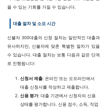
을 수 있는 기회를 가질 수 있습니다.
대출 절차 및 소요 시간
신불자 300대출의 신청 절차는 일반적인 대출과
유사하지만, 신불자에 맞춘 특별한 절차가 있을
수 있습니다. 대출 절차는 보통 다음과 같은 단계
로 진행됩니다:
신청서 제출
: 온라인 또는 오프라인에서
대출 신청서를 작성하고 제출합니다.
신용 평가
: 대출 기관에서 신청자의 신용
상태를 평가합니다. 신용 점수, 소득, 직업