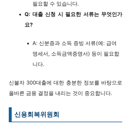
필요할 수 있습니다.
Q: 대출 신청 시 필요한 서류는 무엇인가
요?
A: 신분증과 소득 증빙 서류(예: 급여
명세서, 소득금액증명서) 등이 필요합
니다.
신불자 300대출에 대한 충분한 정보를 바탕으로
올바른 금융 결정을 내리는 것이 중요합니다.
신용회복위원회