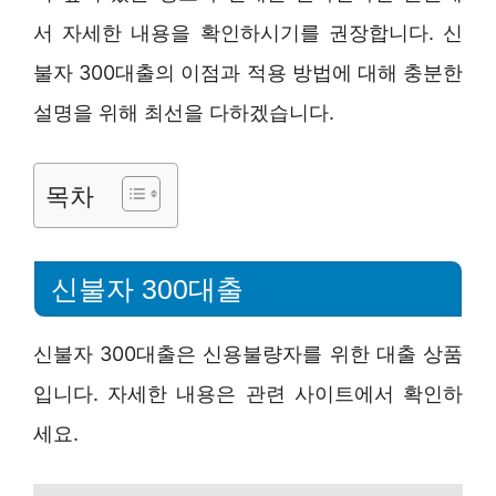
서 자세한 내용을 확인하시기를 권장합니다. 신
불자 300대출의 이점과 적용 방법에 대해 충분한
설명을 위해 최선을 다하겠습니다.
목차
신불자 300대출
신불자 300대출은 신용불량자를 위한 대출 상품
입니다. 자세한 내용은 관련 사이트에서 확인하
세요.