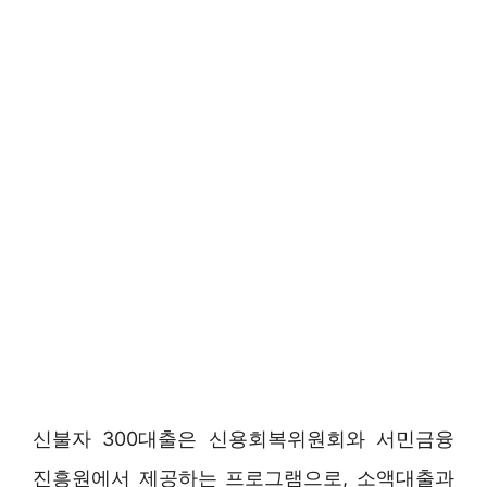
신불자 300대출은 신용회복위원회와 서민금융
진흥원에서 제공하는 프로그램으로, 소액대출과