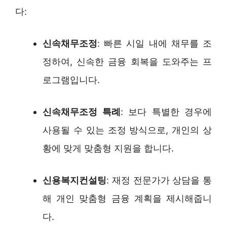
다:
신속채무조정
: 빠른 시일 내에 채무를 조
정하여, 신속한 금융 회복을 도와주는 프
로그램입니다.
신속채무조정 특례
: 보다 특별한 경우에
사용될 수 있는 조정 방식으로, 개인의 상
황에 맞게 맞춤형 지원을 합니다.
신용복지컨설팅
: 재정 전문가가 상담을 통
해 개인 맞춤형 금융 계획을 제시해줍니
다.