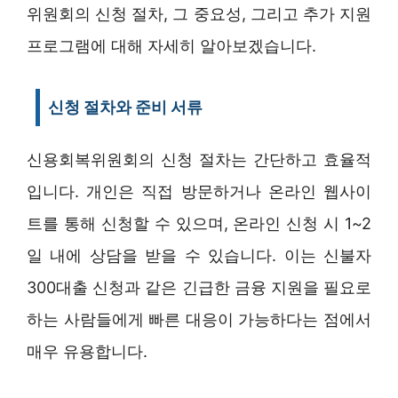
위원회의 신청 절차, 그 중요성, 그리고 추가 지원
프로그램에 대해 자세히 알아보겠습니다.
신청 절차와 준비 서류
신용회복위원회의 신청 절차는 간단하고 효율적
입니다. 개인은 직접 방문하거나 온라인 웹사이
트를 통해 신청할 수 있으며, 온라인 신청 시 1~2
일 내에 상담을 받을 수 있습니다. 이는 신불자
300대출 신청과 같은 긴급한 금융 지원을 필요로
하는 사람들에게 빠른 대응이 가능하다는 점에서
매우 유용합니다.