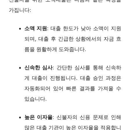
가집니다:
소액 지원
: 대출 한도가 낮아 소액이 지원
되며, 대출 후 긴급한 상황에서의 자금 흐
름을 원활하게 도와줍니다.
신속한 심사
: 간단한 심사를 통해 신속하
게 대출이 진행됩니다. 대출 승인 과정은
자동화되어 있어 빠른 결과를 가져올 수
있습니다.
높은 이자율
: 신불자의 신용 문제로 인해
많은 대출 기관이 높은 이자율을 적용합니