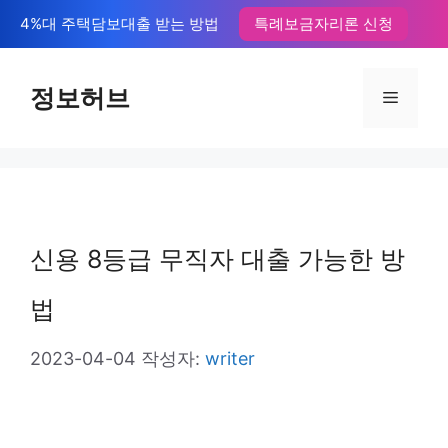
컨
4%대 주택담보대출 받는 방법
특례보금자리론 신청
텐
츠
정보허브
메
로
뉴
건
너
뛰
신용 8등급 무직자 대출 가능한 방
기
법
2023-04-04
작성자:
writer