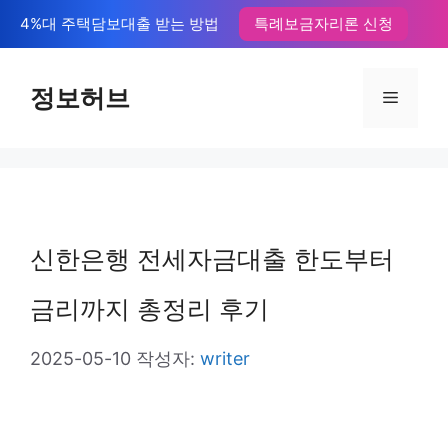
컨
4%대 주택담보대출 받는 방법
특례보금자리론 신청
텐
츠
정보허브
메
로
뉴
건
너
뛰
신한은행 전세자금대출 한도부터
기
금리까지 총정리 후기
2025-05-10
작성자:
writer