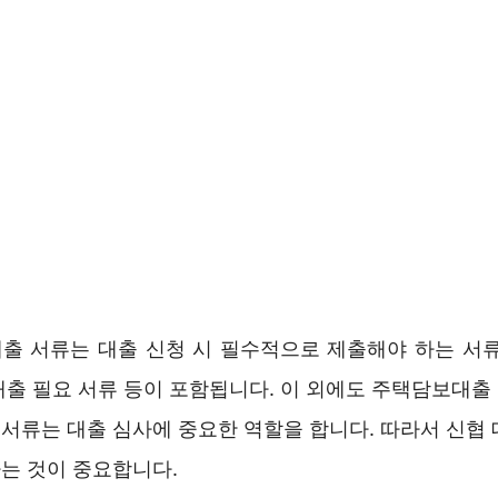
출 서류는 대출 신청 시 필수적으로 제출해야 하는 서류
대출 필요 서류 등이 포함됩니다. 이 외에도 주택담보대출
서류는 대출 심사에 중요한 역할을 합니다. 따라서 신협 
는 것이 중요합니다.