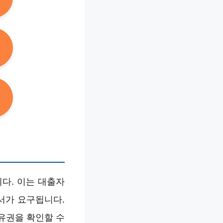
다. 이는 대출자
문서가 요구됩니다.
유권을 확인할 수