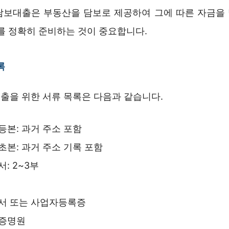
담보대출은 부동산을 담보로 제공하여 그에 따른 자금을
를 정확히 준비하는 것이 중요합니다.
록
출을 위한 서류 목록은 다음과 같습니다.
본: 과거 주소 포함
본: 과거 주소 기록 포함
: 2~3부
서 또는 사업자등록증
증명원