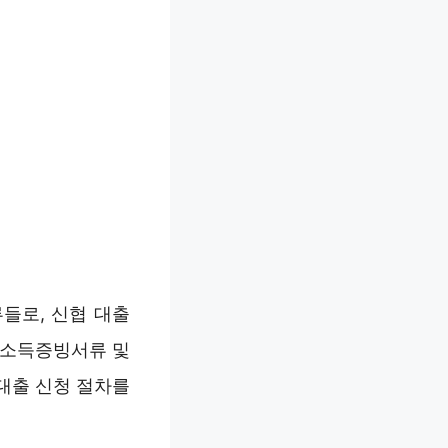
들로, 신협 대출
 소득증빙서류 및
대출 신청 절차를