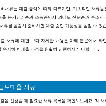
비서류는 대출 금액에 따라 다르지만, 기초적인 서류들
대출 등기권리증과 소득증명서 외에도 신분증과 주소지
 서류를 꼼꼼히 준비하면 대출 승인 가능성을 높일 수 있
출 서류에 대한 보다 자세한 내용은 아래 본문에서 확인
잘 숙지하여 대출 과정을 원활히 진행하시기 바랍니다.
담보대출 서류
출을 신청할 때 필요한 서류 목록을 확인해보세요. 각 서