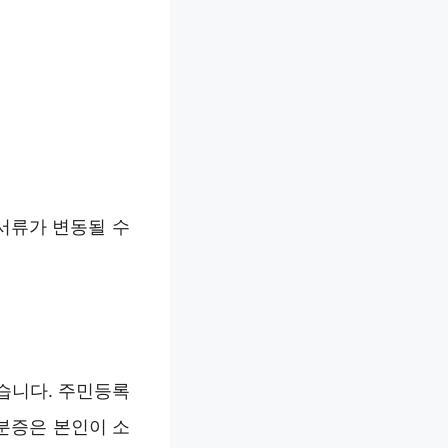
서류가 변동될 수
습니다. 주민등록
분증은 본인이 소