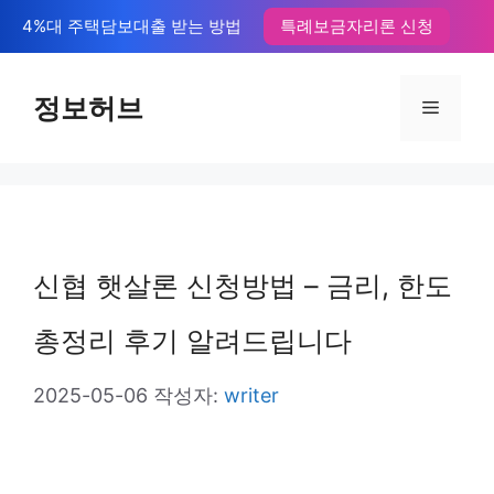
컨
4%대 주택담보대출 받는 방법
특례보금자리론 신청
텐
츠
정보허브
메
로
뉴
건
너
뛰
신협 햇살론 신청방법 – 금리, 한도
기
총정리 후기 알려드립니다
2025-05-06
작성자:
writer