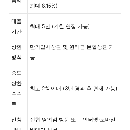
금리
최대 8.15%)
대출
최대 5년 (기한 연장 가능)
기간
상환
만기일시상환 및 원리금 분할상환 가
방식
능
중도
상환
최고 2% 이내 (3년 경과 후 면제 가능)
수수
료
신청
신협 영업점 방문 또는 인터넷·모바일
방법
비대면 신청