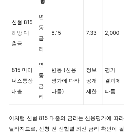
형
변
신협 815
동
해방 대
8.15
7.33
2,000
금
출금
리
변
815 마이
변동 (신용
정보
평가
동
너스통장
평가에 따라
공개
결과에
금
대출
다름)
제한
따름
리
이처럼 신협 815 대출의 금리는 신용평가에 따라
달라지므로, 신청 전 신협별 최신 금리 확인이 필