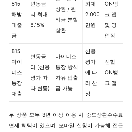
815
변동금
최대
ON뱅
상환 / 원
해방
리 최대
2,000
크 앱
리금 분할
대출
8.15%
만원
및 영
상환
금
업점
815
신용
변동금
마이너스
마이
평가
신협
리 (신용
통장 방식
너스
에 따
ON뱅
평가 따
자유 입출
통장
라 산
크 앱
라 변동)
금 가능
대출
정
두 상품 모두 3년 이상 이용 시 중도상환수수료
면제 혜택이 있으며, 모바일 신청이 가능해 접근