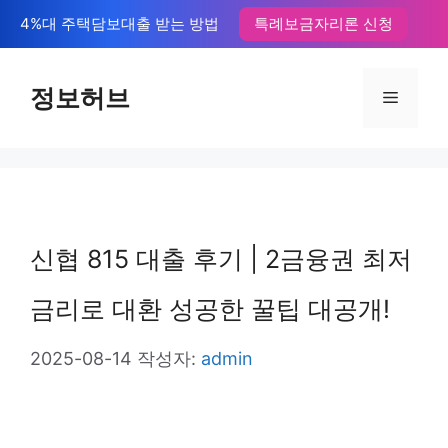
컨
4%대 주택담보대출 받는 방법
특례보금자리론 신청
텐
츠
정보허브
메
로
뉴
건
너
뛰
신협 815 대출 후기 | 2금융권 최저
기
금리로 대환 성공한 꿀팁 대공개!
2025-08-14
작성자:
admin