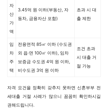
자
3.45억 원 이하(부동산, 자
초과 시 대
산
동차, 금융자산 포함)
출 제한
가
액
임
전용면적 85㎡ 이하 (수도권
조건 초과
차
외 읍·면 100㎡ 이하), 임차
시 대출 거
주
보증금 수도권 4억 원 이하,
절 가능
택
비수도권 3억 원 이하
자격 요건을 정확히 갖추지 못하면 신혼부부 전
세대출 거절 사례가 많으니 꼼꼼히 확인하시길
권해드립니다.