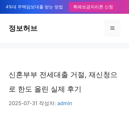
컨
4%대 주택담보대출 받는 방법
특례보금자리론 신청
텐
츠
정보허브
메
로
뉴
건
너
뛰
신혼부부 전세대출 거절, 재신청으
기
로 한도 올린 실제 후기
2025-07-31
작성자:
admin