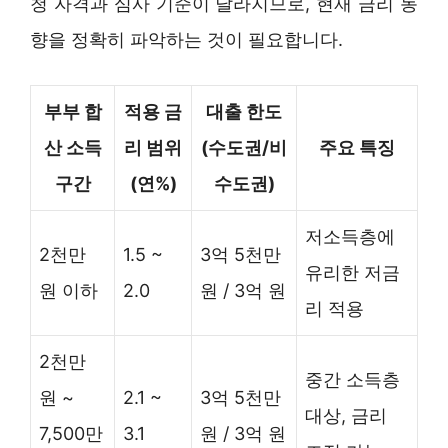
청 자격과 심사 기준이 달라지므로, 현재 금리 동
향을 정확히 파악하는 것이 필요합니다.
부부 합
적용 금
대출 한도
산 소득
리 범위
(수도권/비
주요 특징
구간
(연%)
수도권)
저소득층에
2천만
1.5 ~
3억 5천만
유리한 저금
원 이하
2.0
원 / 3억 원
리 적용
2천만
중간 소득층
원 ~
2.1 ~
3억 5천만
대상, 금리
7,500만
3.1
원 / 3억 원