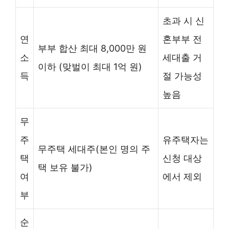
초과 시 신
연
혼부부 전
부부 합산 최대 8,000만 원
소
세대출 거
이하 (맞벌이 최대 1억 원)
득
절 가능성
높음
무
주
유주택자는
무주택 세대주(본인 명의 주
택
신청 대상
택 보유 불가)
여
에서 제외
부
순