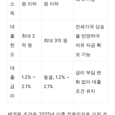
소
원 이하
원 이하
득
대
전세가격 상승
출
최대 2
을 반영하여
최대 3억 원
한
억 원
여유 자금 확
도
보 가능
대
금리 부담 변
출
1.2% ~
동결, 1.2% ~
화 없이 대출
금
2.1%
2.1%
조건 유지
리
변경된 조건은 2025년 이후 적용되므로 이전 조