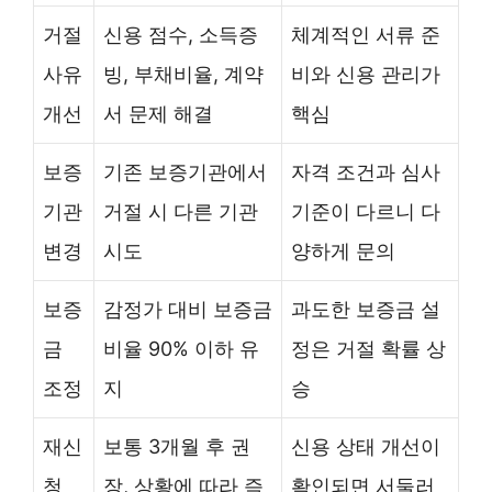
거절
신용 점수, 소득증
체계적인 서류 준
사유
빙, 부채비율, 계약
비와 신용 관리가
개선
서 문제 해결
핵심
보증
기존 보증기관에서
자격 조건과 심사
기관
거절 시 다른 기관
기준이 다르니 다
변경
시도
양하게 문의
보증
감정가 대비 보증금
과도한 보증금 설
금
비율 90% 이하 유
정은 거절 확률 상
조정
지
승
재신
보통 3개월 후 권
신용 상태 개선이
청
장, 상황에 따라 즉
확인되면 서둘러