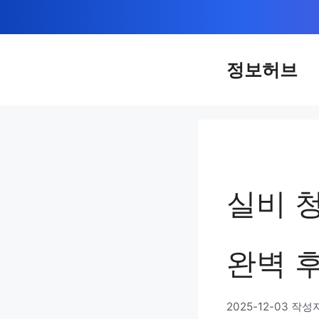
컨
텐
츠
정보허브
로
건
너
뛰
기
실비 
완벽 
2025-12-03
작성