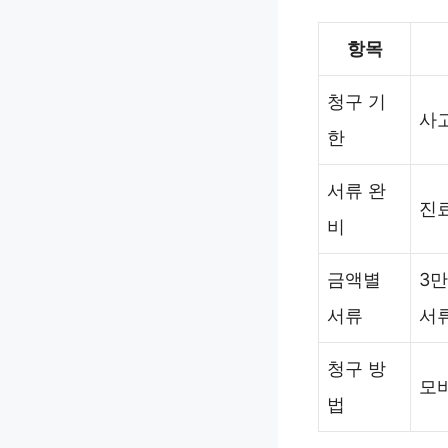
항목
청구 기
사
한
서류 완
진료
비
금액별
3만
서류
서
청구 방
모바
법