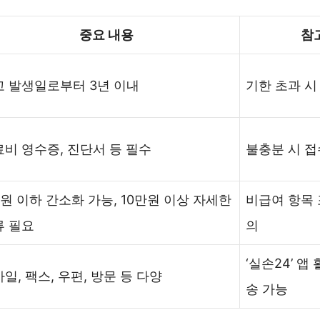
중요 내용
참
고 발생일로부터 3년 이내
기한 초과 시
비 영수증, 진단서 등 필수
불충분 시 접
원 이하 간소화 가능, 10만원 이상 자세한
비급여 항목 
류 필요
의
‘실손24’ 앱
일, 팩스, 우편, 방문 등 다양
송 가능