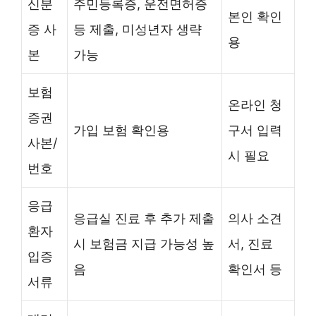
신분
주민등록증, 운전면허증
본인 확인
증 사
등 제출, 미성년자 생략
용
본
가능
보험
온라인 청
증권
가입 보험 확인용
구서 입력
사본/
시 필요
번호
응급
응급실 진료 후 추가 제출
의사 소견
환자
시 보험금 지급 가능성 높
서, 진료
입증
음
확인서 등
서류