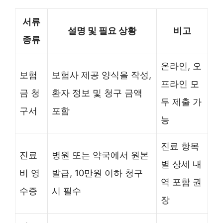
서류
설명 및 필요 상황
비고
종류
온라인, 오
보험
보험사 제공 양식을 작성,
프라인 모
금 청
환자 정보 및 청구 금액
두 제출 가
구서
포함
능
진료 항목
진료
병원 또는 약국에서 원본
별 상세 내
비 영
발급, 10만원 이하 청구
역 포함 권
수증
시 필수
장