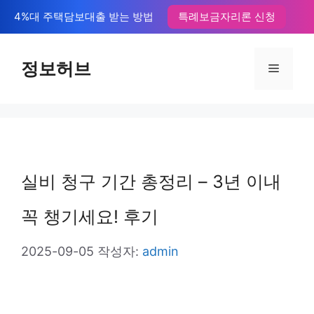
컨
4%대 주택담보대출 받는 방법
특례보금자리론 신청
텐
츠
정보허브
메
로
뉴
건
너
뛰
실비 청구 기간 총정리 – 3년 이내
기
꼭 챙기세요! 후기
2025-09-05
작성자:
admin