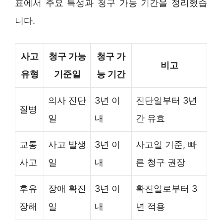
표에서 주요 특성과 청구 가능 기간을 정리했습
니다.
사고
청구 가능
청구 가
비고
유형
기준일
능 기간
의사 진단
3년 이
진단일부터 3년
질병
일
내
간 유효
교통
사고 발생
3년 이
사고일 기준, 빠
사고
일
내
른 청구 권장
후유
장애 확진
3년 이
확진일로부터 3
장해
일
내
년 적용