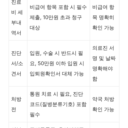
진료
비급여 항목 포함 시 필수
비급여 항
비 세
제출, 10만원 초과 청구
목 명확히
부내
대상
확인 가능
역서
의료진 서
진단
입원, 수술 시 반드시 필
명 및 날짜
서/소
요, 50만원 이하 입원 시
명확해야
견서
입퇴원확인서 대체 가능
함
통원 치료 시 필요, 진단
처방
약국 처방
코드(질병분류기호) 포함
전
확인 가능
필수