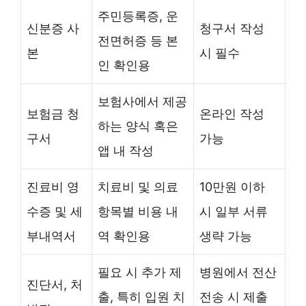
주민등록증, 운
신분증 사
청구서 작성
전면허증 등 본
본
시 필수
인 확인용
보험사에서 제공
보험금 청
온라인 작성
하는 양식 혹은
구서
가능
앱 내 작성
진료비 영
치료비 및 의료
10만원 이하
수증 및 세
항목별 비용 내
시 일부 서류
부내역서
역 확인용
생략 가능
필요 시 추가 제
병원에서 전산
진단서, 처
출, 특히 입원 치
전송 시 제출