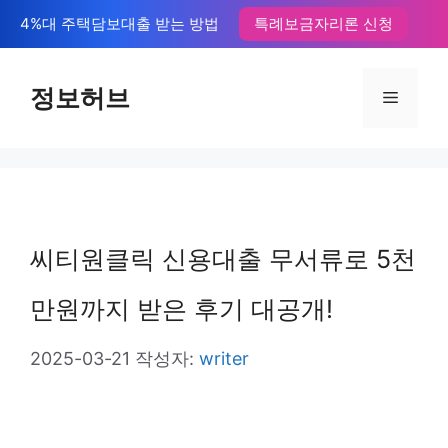
컨
4%대 주택담보대출 받는 방법
특례보금자리론 신청
텐
츠
정보허브
메
로
뉴
건
너
뛰
씨티원클릭 신용대출 무서류로 5천
기
만원까지 받은 후기 대공개!
2025-03-21
작성자:
writer