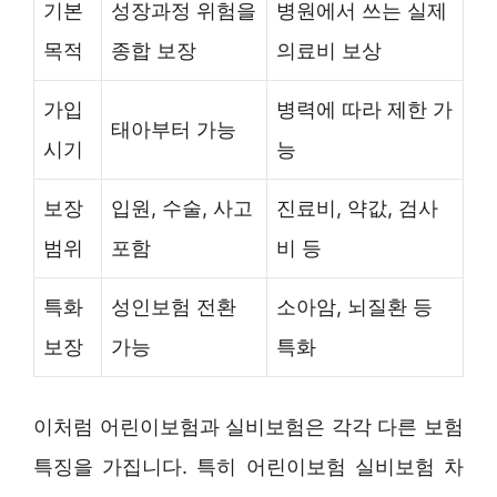
기본
성장과정 위험을
병원에서 쓰는 실제
목적
종합 보장
의료비 보상
가입
병력에 따라 제한 가
태아부터 가능
시기
능
보장
입원, 수술, 사고
진료비, 약값, 검사
범위
포함
비 등
특화
성인보험 전환
소아암, 뇌질환 등
보장
가능
특화
이처럼 어린이보험과 실비보험은 각각 다른 보험
특징을 가집니다. 특히 어린이보험 실비보험 차