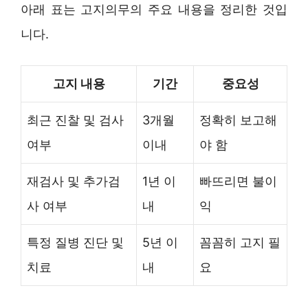
아래 표는 고지의무의 주요 내용을 정리한 것입
니다.
고지 내용
기간
중요성
최근 진찰 및 검사
3개월
정확히 보고해
여부
이내
야 함
재검사 및 추가검
1년 이
빠뜨리면 불이
사 여부
내
익
특정 질병 진단 및
5년 이
꼼꼼히 고지 필
치료
내
요