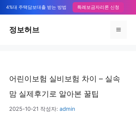
컨
4%대 주택담보대출 받는 방법
특례보금자리론 신청
텐
츠
정보허브
메
로
뉴
건
너
뛰
어린이보험 실비보험 차이 – 실속
기
맘 실제후기로 알아본 꿀팁
2025-10-21
작성자:
admin