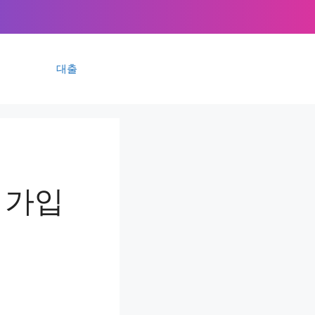
대출
 가입