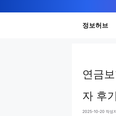
컨
텐
츠
정보허브
로
건
너
뛰
기
연금보
자 후
2025-10-20
작성자