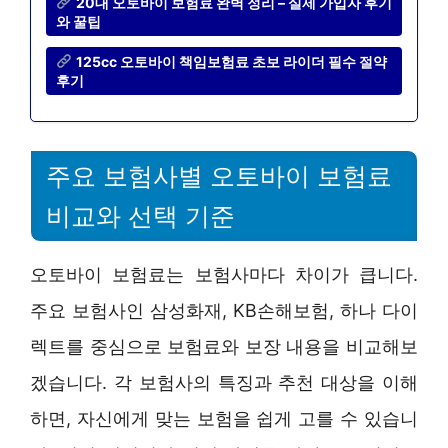
20대 오토바이 보험료 완벽 정리 – 실제 가입자 후기
와 꿀팁
125cc 오토바이 책임보험료 초보 라이더 필수 절약
후기
주요 보험사별 오토바이 보험료
비교와 선택 기준
오토바이 보험료는 보험사마다 차이가 큽니다.
주요 보험사인 삼성화재, KB손해보험, 하나 다이
렉트를 중심으로 보험료와 보장 내용을 비교해보
겠습니다. 각 보험사의 특징과 추천 대상을 이해
하면, 자신에게 맞는 보험을 쉽게 고를 수 있습니