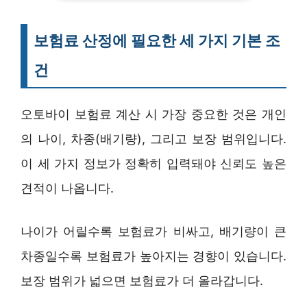
보험료 산정에 필요한 세 가지 기본 조
건
오토바이 보험료 계산 시 가장 중요한 것은 개인
의 나이, 차종(배기량), 그리고 보장 범위입니다.
이 세 가지 정보가 정확히 입력돼야 신뢰도 높은
견적이 나옵니다.
나이가 어릴수록 보험료가 비싸고, 배기량이 큰
차종일수록 보험료가 높아지는 경향이 있습니다.
보장 범위가 넓으면 보험료가 더 올라갑니다.