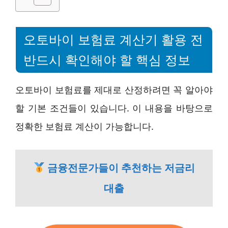
오토바이 보험료 계산기 활용 전
반드시 확인해야 할 핵심 정보
오토바이 보험료를 제대로 산정하려면 꼭 알아야
할 기본 조건들이 있습니다. 이 내용을 바탕으로
정확한 보험료 계산이 가능합니다.
금융전문가들이 추천하는 저금리
대출