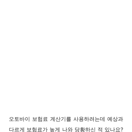
오토바이 보험료 계산기를 사용하려는데 예상과
다르게 보험료가 높게 나와 당황하신 적 있나요?