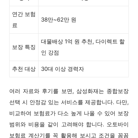
연간 보험
38만~62만 원
료
대물배상 1억 원 추천, 다이렉트 할
보장 특징
인 강점
추천 대상
30대 이상 경력자
여러 자료와 후기를 보면, 삼성화재는 종합보장
선택 시 안정감 있는 서비스를 제공합니다. 다만,
비교하여 보험료가 다소 높게 나올 수 있어 보장
범위와 비용을 같이 고려해야 합니다. 오토바이
보험료 계산기를 꼭 활용해 보시고 조건을 꼼꼼