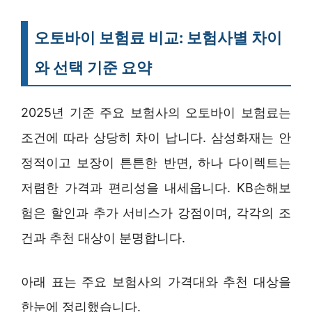
오토바이 보험료 비교: 보험사별 차이
와 선택 기준 요약
2025년 기준 주요 보험사의 오토바이 보험료는
조건에 따라 상당히 차이 납니다. 삼성화재는 안
정적이고 보장이 튼튼한 반면, 하나 다이렉트는
저렴한 가격과 편리성을 내세웁니다. KB손해보
험은 할인과 추가 서비스가 강점이며, 각각의 조
건과 추천 대상이 분명합니다.
아래 표는 주요 보험사의 가격대와 추천 대상을
한눈에 정리했습니다.