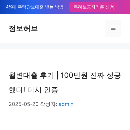
컨
4%대 주택담보대출 받는 방법
특례보금자리론 신청
텐
츠
정보허브
메
로
뉴
건
너
뛰
월변대출 후기 | 100만원 진짜 성공
기
했다! 디시 인증
2025-05-20
작성자:
admin