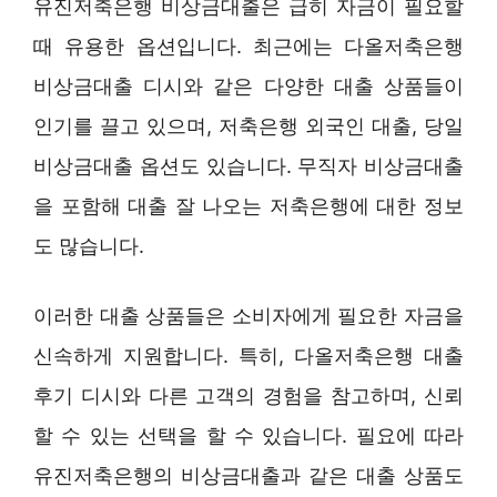
유진저축은행 비상금대출은 급히 자금이 필요할
때 유용한 옵션입니다. 최근에는 다올저축은행
비상금대출 디시와 같은 다양한 대출 상품들이
인기를 끌고 있으며, 저축은행 외국인 대출, 당일
비상금대출 옵션도 있습니다. 무직자 비상금대출
을 포함해 대출 잘 나오는 저축은행에 대한 정보
도 많습니다.
이러한 대출 상품들은 소비자에게 필요한 자금을
신속하게 지원합니다. 특히, 다올저축은행 대출
후기 디시와 다른 고객의 경험을 참고하며, 신뢰
할 수 있는 선택을 할 수 있습니다. 필요에 따라
유진저축은행의 비상금대출과 같은 대출 상품도