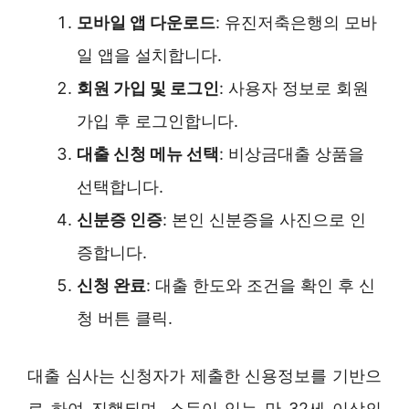
모바일 앱 다운로드
: 유진저축은행의 모바
일 앱을 설치합니다.
회원 가입 및 로그인
: 사용자 정보로 회원
가입 후 로그인합니다.
대출 신청 메뉴 선택
: 비상금대출 상품을
선택합니다.
신분증 인증
: 본인 신분증을 사진으로 인
증합니다.
신청 완료
: 대출 한도와 조건을 확인 후 신
청 버튼 클릭.
대출 심사는 신청자가 제출한 신용정보를 기반으
로 하여 진행되며, 소득이 있는 만 32세 이상의