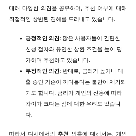
대해 다양한 의견을 공유하며, 추천 여부에 대해
직접적인 상반된 견해를 드러내고 있습니다.
긍정적인 의견
: 많은 사용자들이 간편한
신청 절차와 유연한 상환 조건을 높이 평
가하며 추천하고 있습니다.
부정적인 의견
: 반대로, 금리가 높거나 대
출 승인 기준이 까다롭다는 불만이 제기되
기도 합니다. 금리가 개인의 신용에 따라
차이가 크다는 점에 대한 우려도 있습니
다.
따라서 디시에서의 추천 의혹에 대해서는, 개인