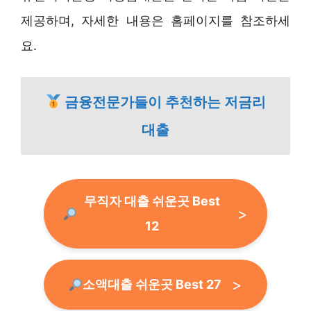
제공하며, 자세한 내용은 홈페이지를 참조하세
요.
금융전문가들이 추천하는 저금리
대출
무직자 대출 쉬운곳 Best
12
소액대출 쉬운곳 Best 27