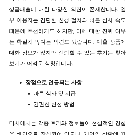
상금대출에 대한 다양한 의견이 존재합니다. 일
부 이용자는 간편한 신청 절차와 빠른 심사 속도
때문에 추천하기도 하지만, 이에 대한 진위 여부
는 확실치 않다는 의견도 있습니다. 대출 상품에
대한 정보가 많지만 신뢰할 수 있는 후기는 찾아
보기가 어려운 상황입니다.
장점으로 언급되는 사항
:
빠른 심사 및 지급
간편한 신청 방법
디시에서는 각종 후기와 정보들이 현실적인 경험
을 바탕으로 작성되어 있으나, 개인의 상황에 따