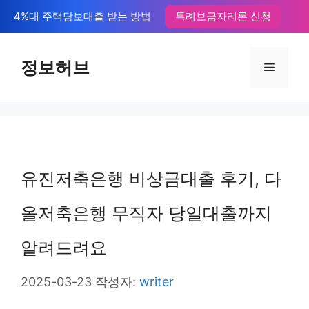
컨
4%대 주택담보대출 받는 방법
특례보금자리론 신청
텐
츠
정보허브
메
로
뉴
건
너
뛰
유진저축은행 비상금대출 후기, 다
기
올저축은행 무직자 당일대출까지
알려드려요
2025-03-23
작성자:
writer