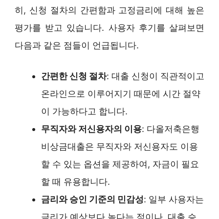
히, 신청 절차의 간편함과 고정금리에 대해 높은
평가를 받고 있습니다. 사용자 후기를 살펴보면
다음과 같은 점들이 언급됩니다.
간편한 신청 절차
: 대출 신청이 직관적이고
온라인으로 이루어지기 때문에 시간 절약
이 가능하다고 합니다.
무직자와 저신용자의 이용
: 다올저축은행
비상금대출은 무직자와 저신용자도 이용
할 수 있는 옵션을 제공하여, 자금이 필요
할 때 유용합니다.
금리와 승인 기준의 민감성
: 일부 사용자는
금리가 예상보다 높다는 점이나, 대출 승