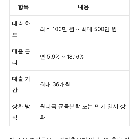
항목
내용
대출 한
최소 100만 원 ~ 최대 500만 원
도
대출 금
연 5.9% ~ 18.16%
리
대출 기
최대 36개월
간
상환 방
원리금 균등분할 또는 만기 일시 상
식
환