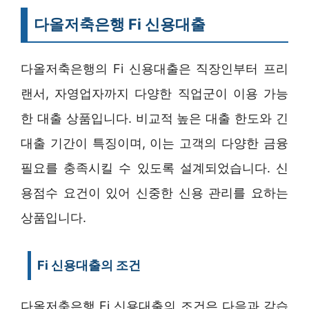
다올저축은행 Fi 신용대출
다올저축은행의 Fi 신용대출은 직장인부터 프리
랜서, 자영업자까지 다양한 직업군이 이용 가능
한 대출 상품입니다. 비교적 높은 대출 한도와 긴
대출 기간이 특징이며, 이는 고객의 다양한 금융
필요를 충족시킬 수 있도록 설계되었습니다. 신
용점수 요건이 있어 신중한 신용 관리를 요하는
상품입니다.
Fi 신용대출의 조건
다올저축은행 Fi 신용대출의 조건은 다음과 같습