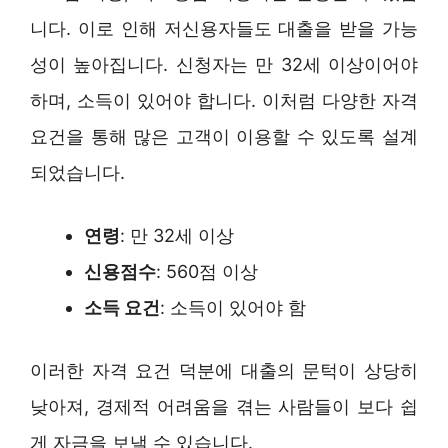
니다. 이로 인해 저신용자들도 대출을 받을 가능
성이 높아집니다. 신청자는 만 32세 이상이어야
하며, 소득이 있어야 합니다. 이처럼 다양한 자격
요건을 통해 많은 고객이 이용할 수 있도록 설계
되었습니다.
연령
: 만 32세 이상
신용점수
: 560점 이상
소득 요건
: 소득이 있어야 함
이러한 자격 요건 덕분에 대출의 문턱이 상당히
낮아져, 경제적 어려움을 겪는 사람들이 보다 쉽
게 자금을 보낼 수 있습니다.