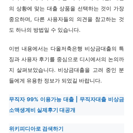
의 상황에 맞는 대출 상품을 선택하는 것이 가장
중요하며, 다른 사용자들의 의견을 참고하는 것
도 하나의 방법일 수 있습니다.
이번 내용에서는 다올저축은행 비상금대출의 특
징과 사용자 후기를 중심으로 디시에서의 논의까
지 살펴보았습니다. 비상금대출을 고려 중인 분
들에게 유용한 정보가 되었길 바랍니다.
무직자 99% 이용가능 대출 | 무직자대출 비상금
소액생계비 실제후기 대공개
위키피디아로 검색하기