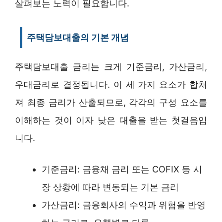
살펴보는 노력이 필요합니다.
주택담보대출의 기본 개념
주택담보대출 금리는 크게 기준금리, 가산금리,
우대금리로 결정됩니다. 이 세 가지 요소가 합쳐
져 최종 금리가 산출되므로, 각각의 구성 요소를
이해하는 것이 이자 낮은 대출을 받는 첫걸음입
니다.
기준금리: 금융채 금리 또는 COFIX 등 시
장 상황에 따라 변동되는 기본 금리
가산금리: 금융회사의 수익과 위험을 반영