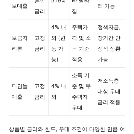
혼합
5.19%
라 달라
보대출
리 가능
금리
짐
4% 내
주택가
정책자금,
보금자
고정
외 (변
격 및 소
장기간 안
리론
금리
동 가
득 기준
정적 상환
능)
적용
가능
소득 기
저소득층
디딤돌
고정
4% 내
준 및 무
대상 우대
대출
금리
외
주택자
금리 적용
우대
상품별 금리와 한도, 우대 조건이 다양한 만큼 여