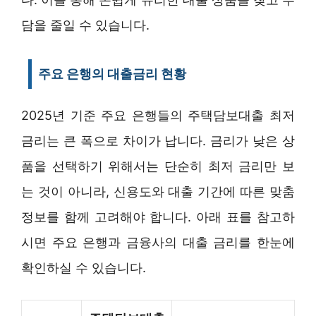
담을 줄일 수 있습니다.
주요 은행의 대출금리 현황
2025년 기준 주요 은행들의 주택담보대출 최저
금리는 큰 폭으로 차이가 납니다. 금리가 낮은 상
품을 선택하기 위해서는 단순히 최저 금리만 보
는 것이 아니라, 신용도와 대출 기간에 따른 맞춤
정보를 함께 고려해야 합니다. 아래 표를 참고하
시면 주요 은행과 금융사의 대출 금리를 한눈에
확인하실 수 있습니다.