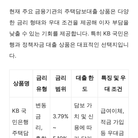
현재 주요 금융기관의 주택담보대출 상품은 다양
한 금리 형태와 우대 조건을 제공해 이자 부담을
낮출 수 있는 기회를 제공합니다. 특히 KB 국민은
행과 정책자금 대출 상품은 대표적인 선택지입니
다.
금리
금리
대출 한
특징 및 우
상품명
유형
범위
도
대 조건
변동
담보 가
KB 국
급여이체,
금
3.79%
치 및 신
민은행
적금 가입
리,
~
용에 따
주택담
등 우대금