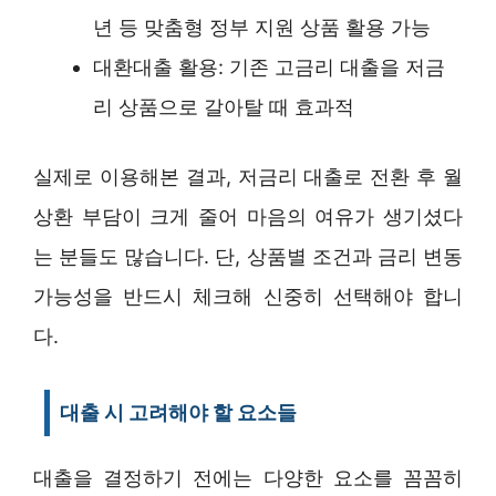
년 등 맞춤형 정부 지원 상품 활용 가능
대환대출 활용: 기존 고금리 대출을 저금
리 상품으로 갈아탈 때 효과적
실제로 이용해본 결과, 저금리 대출로 전환 후 월
상환 부담이 크게 줄어 마음의 여유가 생기셨다
는 분들도 많습니다. 단, 상품별 조건과 금리 변동
가능성을 반드시 체크해 신중히 선택해야 합니
다.
대출 시 고려해야 할 요소들
대출을 결정하기 전에는 다양한 요소를 꼼꼼히