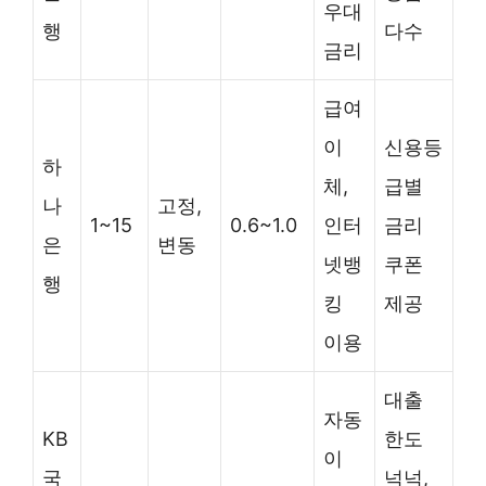
우대
행
다수
금리
급여
이
신용등
하
체,
급별
나
고정,
1~15
0.6~1.0
인터
금리
은
변동
넷뱅
쿠폰
행
킹
제공
이용
대출
자동
KB
한도
이
국
넉넉,