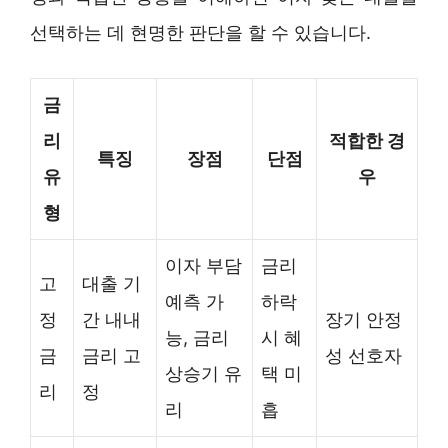
선택하는 데 현명한 판단을 할 수 있습니다.
금
리
적합한 경
특징
장점
단점
유
우
형
이자 부담
금리
고
대출 기
예측 가
하락
정
간 내내
장기 안정
능, 금리
시 혜
금
금리 고
성 선호자
상승기 유
택 미
리
정
리
흡