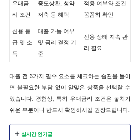
우대금
중도상환, 청약
적용 여부와 조건
리 조건
저축 등 혜택
꼼꼼히 확인
신용 등
대출 가능 여부
신용 상태 지속 관
급 및 소
및 금리 결정 기
리 필요
득
준
대출 전 6가지 필수 요소를 체크하는 습관을 들이
면 불필요한 부담 없이 알맞은 상품을 선택할 수
있습니다. 경험상, 특히 우대금리 조건은 놓치기
쉬운 부분이니 반드시 확인하시길 권장드립니다.
실시간 인기글