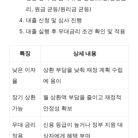
리, 원금 균등/원리금 균등)
대출 신청 및 심사 진행
대출 실행 후 우대금리 조건 확인 및 적용
특징
상세 내용
낮은 이자
상환 부담을 낮춰 재정 계획 수립
율
에 용이
장기 상환
월 상환액 부담을 줄이고 재정적
가능
안정성 확보
우대 금리
신용 등급이 높거나 정부 지원 대
적용
상자에게 혜택 부여