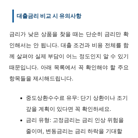
대출금리 비교 시 유의사항
금리가 낮은 상품을 찾을 때는 단순히 금리만 확
인해서는 안 됩니다. 대출 조건과 비용 전체를 함
께 살펴야 실제 부담이 어느 정도인지 알 수 있기
때문입니다. 아래 목록에서 꼭 확인해야 할 주요
항목들을 제시해드립니다.
중도상환수수료 유무: 단기 상환이나 조기
갚을 계획이 있다면 꼭 확인하세요.
금리 유형: 고정금리는 금리 인상 위험을
줄이며, 변동금리는 금리 하락을 기대할