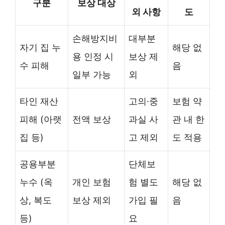
구분
보상 대상
외 사항
도
손해방지비
대부분
자기 집 누
해당 없
용 인정 시
보상 제
수 피해
음
일부 가능
외
타인 재산
고의·중
보험 약
피해 (아랫
전액 보상
과실 사
관 내 한
집 등)
고 제외
도 적용
공용부분
단체보
누수 (옥
개인 보험
험 별도
해당 없
상, 복도
보상 제외
가입 필
음
등)
요