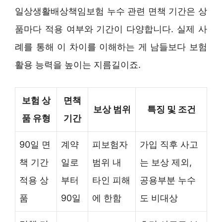
일상생활배상책임보험 누수 관련 면책 기간은 상
품마다 적용 여부와 기간이 다양합니다. 실제 사
례를 통해 이 차이를 이해하는 게 남들보다 보험
활용 능력을 높이는 지름길이죠.
보험 상
면책
보상 범위
특징 및 조건
품 유형
기간
90일 면
계약
피보험자
가입 직후 사고
책 기간
일로
범위 내
는 보상 제외,
적용 상
부터
타인 피해
공용부분 누수
품
90일
에 한함
도 비대상