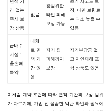
면책 기
초기 사고도 보
광범위한
간 없는
장, 다만 보험료
없음
타인 피해
즉시 보
는 다소 높을 수
보상 가능
장 상품
있음
대체
급배수
로 면
자기 집
자기부담금 없
시설 누
책 기
피해까지
고 자연재해 포
출손해
간 없
보장
함 상품도 있음
특약
음
이처럼 계약 조건에 따라 면책 기간과 보상 범위
가 다르기에, 가입 전 꼼꼼한 약관 확인과 필요에