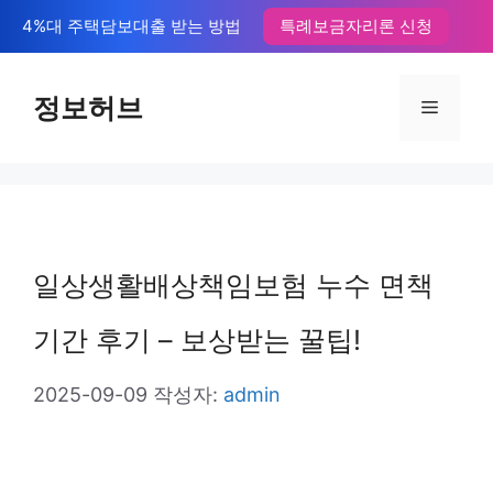
컨
4%대 주택담보대출 받는 방법
특례보금자리론 신청
텐
츠
정보허브
메
로
뉴
건
너
뛰
일상생활배상책임보험 누수 면책
기
기간 후기 – 보상받는 꿀팁!
2025-09-09
작성자:
admin