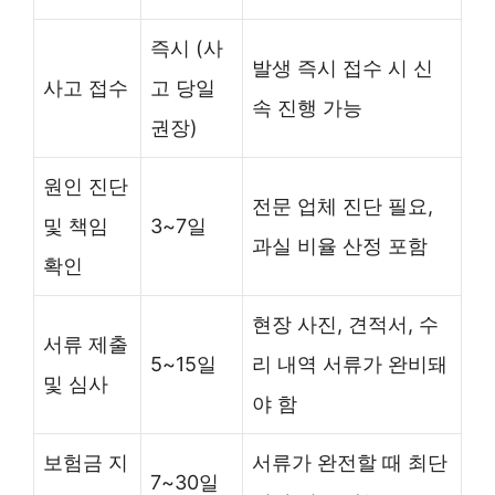
즉시 (사
발생 즉시 접수 시 신
사고 접수
고 당일
속 진행 가능
권장)
원인 진단
전문 업체 진단 필요,
및 책임
3~7일
과실 비율 산정 포함
확인
현장 사진, 견적서, 수
서류 제출
5~15일
리 내역 서류가 완비돼
및 심사
야 함
보험금 지
서류가 완전할 때 최단
7~30일