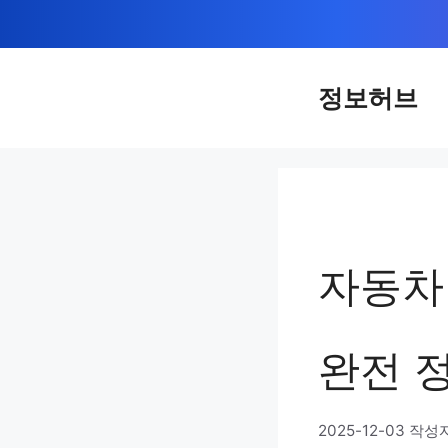
컨
텐
츠
정보허브
로
건
너
뛰
기
자동차
완전 
2025-12-03
작성